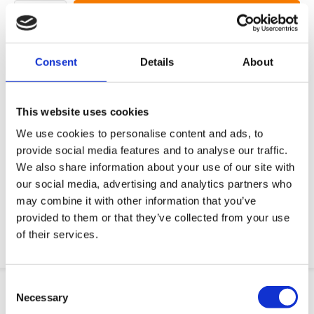
Yapytanie ofertowe
Chcemy ułatwić ci życie zawodowe
Consent
Details
About
Szybka dostawa
Modele 3D CAD
This website uses cookies
Usługi inżynieryjne
We use cookies to personalise content and ads, to
provide social media features and to analyse our traffic.
Żądanie części OE
We also share information about your use of our site with
our social media, advertising and analytics partners who
Download PDF
may combine it with other information that you’ve
provided to them or that they’ve collected from your use
Odpornosc chemiczna
of their services.
Consent
Informacje o produkcie
Necessary
Selection