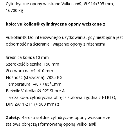
Cylindryczne opony wciskane Vulkollan®, Ø 914x305 mm,
16700 kg
koło: Vulkollan® cylindryczne opony wciskane z
Vulkollan®: Do intensywnego użytkowania, gdy niezbędna jest
odporność na ścieranie i wiązanie opony z rdzeniem!
Średnica koła: 610 mm
Szerokość bieżnika: 150 mm
Ø otworu na oś: 410 mm
Nośność (statyczna): 7825 KG
Temperatura: -40 / +85°Cmm
Bieżnik: Vulkollan® 92° Shore A
Tarcza koła: cylindryczna obręcz stalowa zgodna z ETRTO,
DIN ZA11-Z11 (> 500 mm) z
Zalety:
Bardzo solidne cylindryczne opony wciskane ze
stalową obręczą i formowaną oponą Vulkollan®.