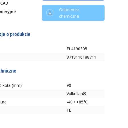
 CAD
Odpornosc
ynieryjne
chemiczna
je o produkcie
FL4190305
8718116188711
chniczne
ć koła (mm)
90
Vulkollan®
tura
-40 / +85°C
FL