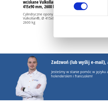
wciskane Vulkollan®, Ø
415x90 mm, 2600 kg
Cylindryczne opony wciskane
Vulkollan®, Ø 415x90 mm,
2600 kg
Zadzwoń (lub wyślij e-mail), 
Jesteśmy w stanie pomóc w języku a
holenderskim i francuskim!