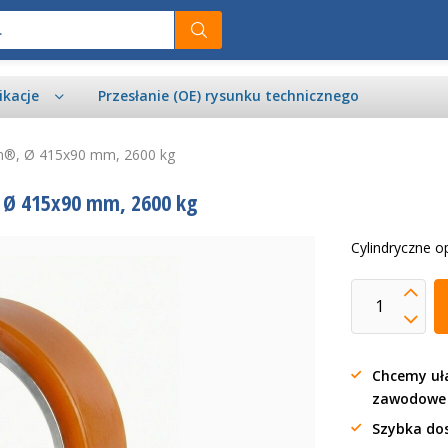
ikacje
Przesłanie (OE) rysunku technicznego
an®, Ø 415x90 mm, 2600 kg
 Ø 415x90 mm, 2600 kg
Cylindryczne 
Chcemy uła
zawodow
Szybka do