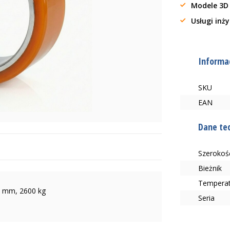
Modele 3D
Usługi inż
Informac
SKU
EAN
Dane te
Szerokoś
Bieżnik
Tempera
0 mm, 2600 kg
Seria