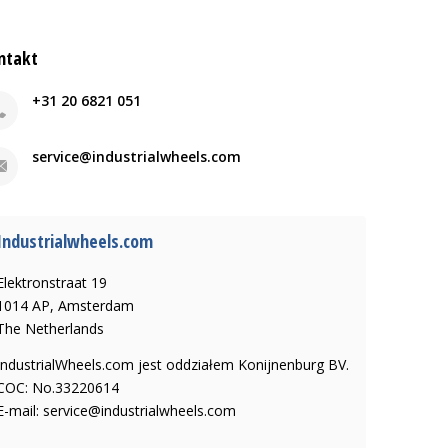
ntakt
+31 20 6821 051
service@industrialwheels.com
Industrialwheels.com
Elektronstraat 19
1014 AP, Amsterdam
The Netherlands
IndustrialWheels.com jest oddziałem Konijnenburg BV.
COC: No.33220614
E-mail:
service@industrialwheels.com