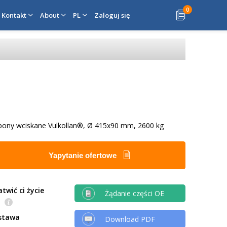
0
Kontakt
About
PL
Zaloguj się
opony wciskane Vulkollan®, Ø 415x90 mm, 2600 kg
Yapytanie ofertowe
twić ci życie
Żądanie części OE
e
stawa
Download PDF