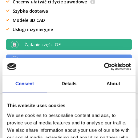
Chcemy ułatwić ci życie zawodowe
Szybka dostawa
Modele 3D CAD
Usługi inżynieryjne
Żądanie części OE
Download PDF
Odpornosc chemiczna
Consent
Details
About
Informacje o produkcie
This website uses cookies
SKU
FL4018305
We use cookies to personalise content and ads, to
provide social media features and to analyse our traffic.
EAN
8718116188780
We also share information about your use of our site with
Dane techniczne
our social media, advertising and analytics partners who