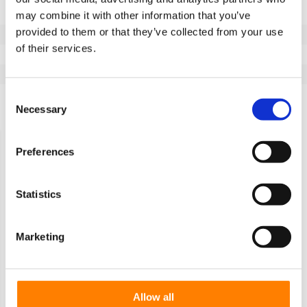
Szerokość koła (mm)
180
may combine it with other information that you’ve
provided to them or that they’ve collected from your use
Bieżnik
Vulkollan®
of their services.
Temperatura
-40 / +85°C
Seria
FL
Consent
Necessary
Selection
Ostatnio oglądane
Preferences
Statistics
Marketing
Cylindryczne opony wciskane
Vulkollan®, Ø 405x180mm,
5300KG
Allow all