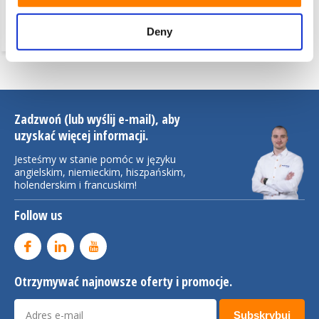
Cylindryczne opony
wciskane Vulkollan®, Ø
Deny
405x180mm, 5300KG
Zadzwoń (lub wyślij e-mail), aby
uzyskać więcej informacji.
Jesteśmy w stanie pomóc w języku
angielskim, niemieckim, hiszpańskim,
holenderskim i francuskim!
Follow us
Otrzymywać najnowsze oferty i promocje.
Subskrybuj