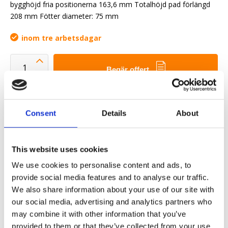
bygghöjd fria positionerna 163,6 mm Totalhöjd pad förlängd
208 mm Fötter diameter: 75 mm
inom tre arbetsdagar
Begär offert
Vi vill göra ditt arbetsliv enklare
Snabb leverans
Consent
Details
About
3D CAD Modeller
Ingenjörstjänst
This website uses cookies
Estimated time:
inom tre arbetsdagar
We use cookies to personalise content and ads, to
provide social media features and to analyse our traffic.
Żądanie części OE
We also share information about your use of our site with
our social media, advertising and analytics partners who
Download PDF
may combine it with other information that you’ve
provided to them or that they’ve collected from your use