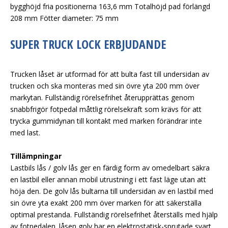
bygghöjd fria positionerna 163,6 mm Totalhöjd pad förlängd
208 mm Fötter diameter: 75 mm
SUPER TRUCK LOCK ERBJUDANDE
Trucken låset är utformad för att bulta fast till undersidan av
trucken och ska monteras med sin övre yta 200 mm över
markytan. Fullständig rörelsefrihet återupprättas genom
snabbfrigör fotpedal måttlig rörelsekraft som krävs för att
trycka gummidynan till kontakt med marken förändrar inte
med last.
Tillämpningar
Lastbils lås / golv lås ger en färdig form av omedelbart säkra
en lastbil eller annan mobil utrustning i ett fast läge utan att
höja den. De golv lås bultarna till undersidan av en lastbil med
sin övre yta exakt 200 mm över marken för att säkerställa
optimal prestanda. Fullständig rörelsefrihet återställs med hjälp
av fotpedalen. låsen golv har en elektrostatisk-sprutade svart