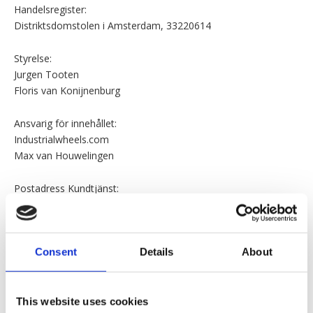
Handelsregister:
Distriktsdomstolen i Amsterdam, 33220614
Styrelse:
Jurgen Tooten
Floris van Konijnenburg
Ansvarig för innehållet:
Industrialwheels.com
Max van Houwelingen
Postadress Kundtjänst:
Konijnenburg BV
Elektronstraat 19
1014AP Amsterdam
Consent
Details
About
Nederländerna
Tfn:
This website uses cookies