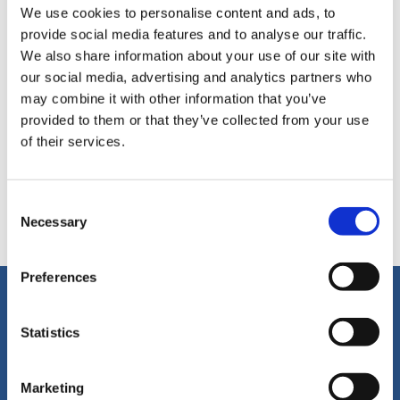
+31 20 682 10 51
We use cookies to personalise content and ads, to
provide social media features and to analyse our traffic.
E-post:
We also share information about your use of our site with
service@industrialwheels.com
our social media, advertising and analytics partners who
may combine it with other information that you’ve
Webbplats:
provided to them or that they’ve collected from your use
www.industrialwheels.com
of their services.
Villkor för användning: Vårt erbjudande riktar sig uteslutande till
företagskunder. Företagskunder är företag, offentliga
Consent
institutioner, näringsidkare och frilansare med ett
Necessary
Selection
momsregistreringsnummer.
Preferences
Ring (eller mail) oss för mer
information
Statistics
Vi kan hjälpa dig på engelska, tyska,
spanska, holländska och franska!
Marketing