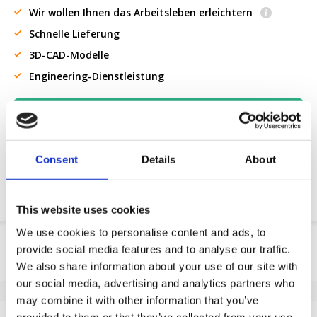
Wir wollen Ihnen das Arbeitsleben erleichtern
Schnelle Lieferung
3D-CAD-Modelle
Engineering-Dienstleistung
OE-Teil anfordern
Download PDF
Consent
Details
About
Chemische resistenz
This website uses cookies
We use cookies to personalise content and ads, to
Produktinformation
provide social media features and to analyse our traffic.
We also share information about your use of our site with
SKU
151116208
our social media, advertising and analytics partners who
EAN
8718116106999
may combine it with other information that you’ve
Eigenschaften
provided to them or that they’ve collected from your use