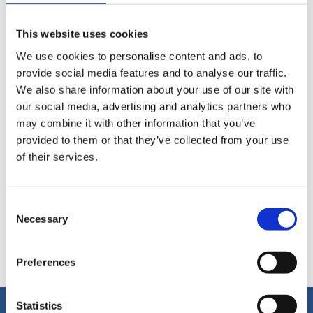
This website uses cookies
We use cookies to personalise content and ads, to
provide social media features and to analyse our traffic.
We also share information about your use of our site with
How often do you buy industrial wheels or castors:
our social media, advertising and analytics partners who
may combine it with other information that you’ve
provided to them or that they’ve collected from your use
of their services.
Upload bestand
*
Consent
Necessary
Selection
* Pflichtfelder
Senden
Preferences
Statistics