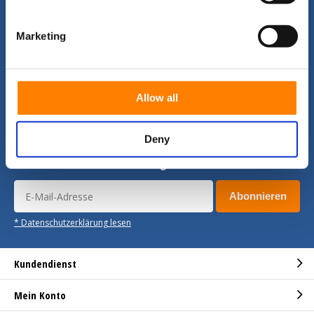
Rufen Sie uns an (oder mailen Sie uns)
für weitere Informationen.
Marketing
Wir können Ihnen auf Englisch, Deutsch,
Spanisch, Niederländisch und Französisch
helfen!
Folge uns
Allow all
Deny
Erhalten Sie die neuesten Angebote und Promotionen
Abonnieren
* Datenschutzerklärung lesen
Kundendienst
Mein Konto