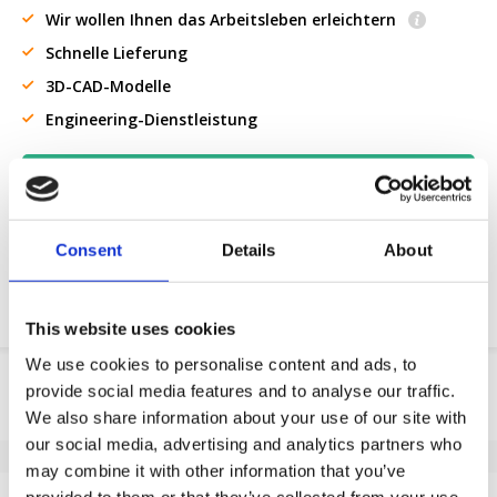
Wir wollen Ihnen das Arbeitsleben erleichtern
Schnelle Lieferung
3D-CAD-Modelle
Engineering-Dienstleistung
OE-Teil anfordern
Download PDF
Consent
Details
About
Chemische resistenz
This website uses cookies
We use cookies to personalise content and ads, to
Produktinformation
provide social media features and to analyse our traffic.
We also share information about your use of our site with
SKU
151116200
our social media, advertising and analytics partners who
EAN
8718116106968
may combine it with other information that you’ve
Eigenschaften
provided to them or that they’ve collected from your use