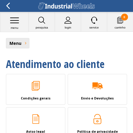
0
pesquisa
login
service
carrinho
menu
Menu
Atendimento ao cliente
Condições gerais
Envio e Devoluções
Aviso legal
Política de privacidade