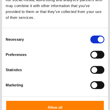
may combine it with other information that you’ve
Número de telefone
provided to them or that they’ve collected from your use
of their services.
Assunto
*
Consent
Necessary
Selection
Preferences
Mensagem
*
Statistics
Marketing
Allow all