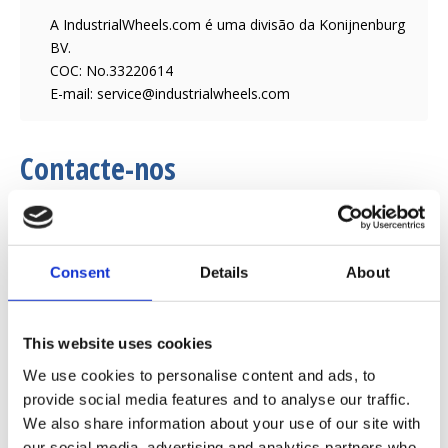
A IndustrialWheels.com é uma divisão da Konijnenburg
BV.
COC: No.33220614
E-mail:
service@industrialwheels.com
Contacte-nos
Nome
*
Consent
Details
About
Empresa
This website uses cookies
We use cookies to personalise content and ads, to
Email
*
provide social media features and to analyse our traffic.
We also share information about your use of our site with
our social media, advertising and analytics partners who