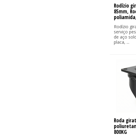
Rodízio gi
85mm, Ro
poliamida
Rodízio gir
serviço pe
de aço sol
placa, ...
Roda gira
poliureta
800KG