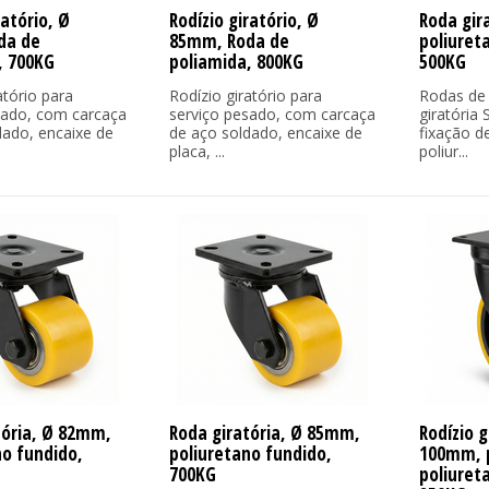
ratório, Ø
Rodízio giratório, Ø
Roda gir
da de
85mm, Roda de
poliuret
, 700KG
poliamida, 800KG
500KG
atório para
Rodízio giratório para
Rodas de 
sado, com carcaça
serviço pesado, com carcaça
giratória
dado, encaixe de
de aço soldado, encaixe de
fixação de
placa, ...
poliur...
tória, Ø 82mm,
Roda giratória, Ø 85mm,
Rodízio g
no fundido,
poliuretano fundido,
100mm, 
700KG
poliuret