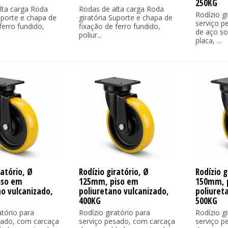
250KG
lta carga Roda
Rodas de alta carga Roda
Rodízio gi
uporte e chapa de
giratória Suporte e chapa de
serviço p
ferro fundido,
fixação de ferro fundido,
de aço so
poliur...
placa, ...
ratório, Ø
Rodízio giratório, Ø
Rodízio g
iso em
125mm, piso em
150mm, 
no vulcanizado,
poliuretano vulcanizado,
poliuret
400KG
500KG
atório para
Rodízio giratório para
Rodízio gi
sado, com carcaça
serviço pesado, com carcaça
serviço p