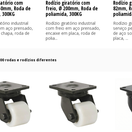
ratório com
Rodízio giratório com
Rodízio g
150mm, Roda de
freio, Ø 200mm, Roda de
82mm, R
, 300KG
poliamida, 300KG
poliamid
tório industrial
Rodízio giratório industrial
Rodízio gi
em aço prensado,
com freio em aço prensado,
serviço p
 chapa, roda de
encaixe em placa, roda de
de aço so
polia...
placa, ...
000 rodas e rodízios diferentes