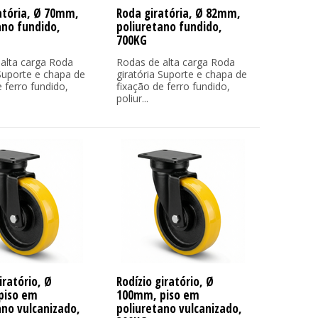
atória, Ø 70mm,
Roda giratória, Ø 82mm,
ano fundido,
poliuretano fundido,
700KG
alta carga Roda
Rodas de alta carga Roda
 Suporte e chapa de
giratória Suporte e chapa de
 ferro fundido,
fixação de ferro fundido,
poliur...
iratório, Ø
Rodízio giratório, Ø
piso em
100mm, piso em
ano vulcanizado,
poliuretano vulcanizado,