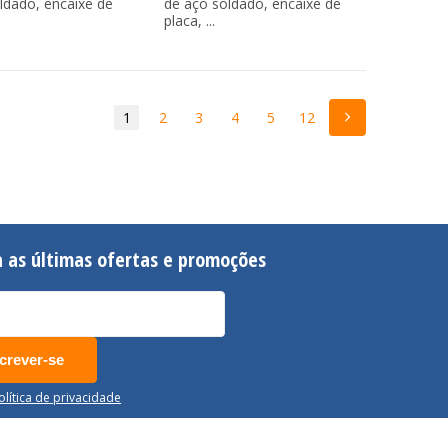
ldado, encaixe de
de aço soldado, encaixe de
placa, ...
1
2
3
4
5
12
 as últimas ofertas e promoções
crever-se
Política de privacidade