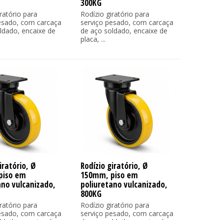
300KG
ratório para
Rodízio giratório para
esado, com carcaça
serviço pesado, com carcaça
ldado, encaixe de
de aço soldado, encaixe de
placa, ...
iratório, Ø
Rodízio giratório, Ø
piso em
150mm, piso em
ano vulcanizado,
poliuretano vulcanizado,
800KG
ratório para
Rodízio giratório para
esado, com carcaça
serviço pesado, com carcaça