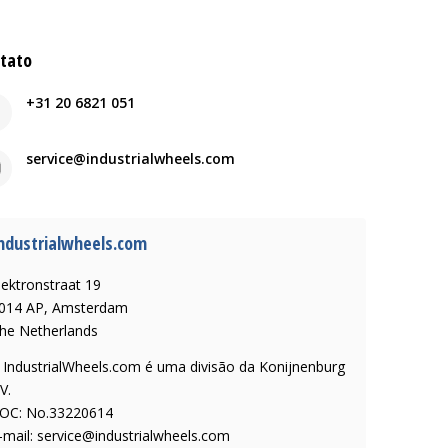
tato
+31 20 6821 051
service@industrialwheels.com
ndustrialwheels.com
lektronstraat 19
014 AP, Amsterdam
he Netherlands
 IndustrialWheels.com é uma divisão da Konijnenburg
V.
OC: No.33220614
-mail:
service@industrialwheels.com