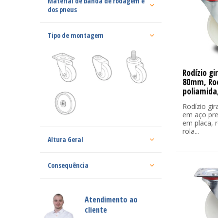
Material de banda de rodagem e
dos pneus
Tipo de montagem
Rodízio gi
80mm, Ro
poliamida
Rodízio gira
em aço pre
em placa, 
rola...
Altura Geral
Consequência
Atendimento ao
cliente