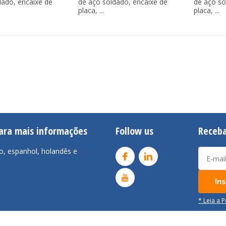
dado, encaixe de
de aço soldado, encaixe de
de aço so
placa, ...
placa, ...
para mais informações
Follow us
Receba
o, espanhol, holandês e
Ins
* Leia a 