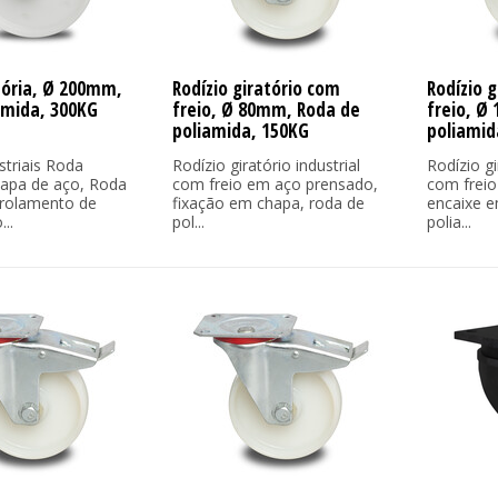
tória, Ø 200mm,
Rodízio giratório com
Rodízio 
amida, 300KG
freio, Ø 80mm, Roda de
freio, Ø
poliamida, 150KG
poliamid
striais Roda
Rodízio giratório industrial
Rodízio gi
chapa de aço, Roda
com freio em aço prensado,
com freio
 rolamento de
fixação em chapa, roda de
encaixe e
..
pol...
polia...