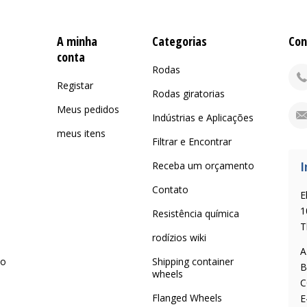
A minha
Categorias
Con
conta
Rodas
Registar
Rodas giratorias
Meus pedidos
Indústrias e Aplicações
meus itens
Filtrar e Encontrar
I
Receba um orçamento
Contato
E
1
Resistência química
T
rodízios wiki
A
 o
Shipping container
B
wheels
C
Flanged Wheels
E