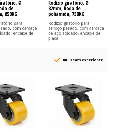
iratório, Ø
Rodízio giratório, Ø
oda de
82mm, Roda de
a, 650KG
poliamida, 750KG
ratório para
Rodízio giratório para
esado, com carcaça
serviço pesado, com carcaça
ldado, encaixe de
de aço soldado, encaixe de
placa, ...
80+ Years experience