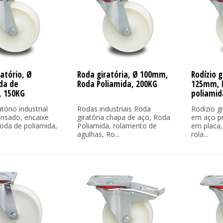
ratório, Ø
Roda giratória, Ø 100mm,
Rodízio g
da de
Roda Poliamida, 200KG
125mm, 
, 150KG
poliamid
tório industrial
Rodas industriais Roda
Rodízio gi
nsado, encaixe
giratória chapa de aço, Roda
em aço pr
roda de poliamida,
Poliamida, rolamento de
em placa,
agulhas, Ro...
rola...