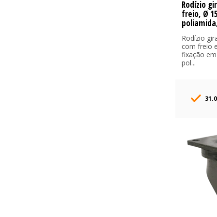
Rodízio gi
freio, Ø 
poliamida
Rodízio gira
com freio 
fixação em
pol...
31.