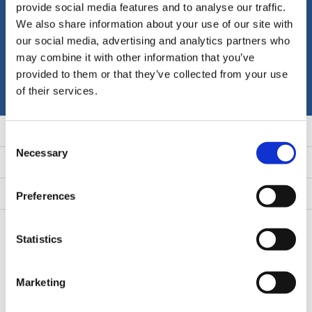
provide social media features and to analyse our traffic.
We also share information about your use of our site with
Receba as últimas ofertas e promoções
our social media, advertising and analytics partners who
may combine it with other information that you’ve
Inscrever-se
provided to them or that they’ve collected from your use
* Leia a Política de privacidade
of their services.
Atendimento ao cliente
Consent
Necessary
Selection
A minha conta
Categorias
Preferences
Contato
Statistics
Marketing
Industrialwheels.com
Elektronstraat 19