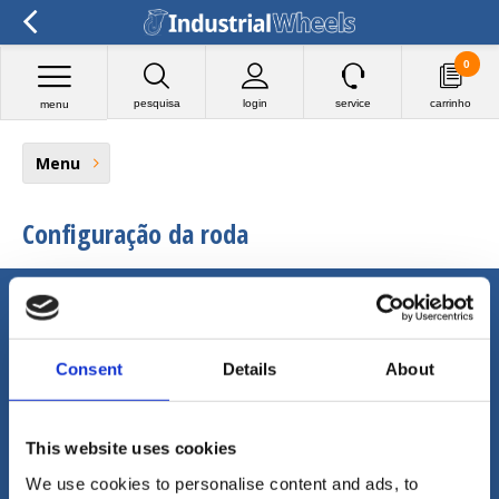
0
pesquisa
login
service
carrinho
menu
Menu
Configuração da roda
Ligue (ou envie um e-mail) para mais
informações
Consent
Details
About
Podemos ajudá-lo em inglês, alemão,
espanhol, holandês e francês!
Follow us
This website uses cookies
We use cookies to personalise content and ads, to