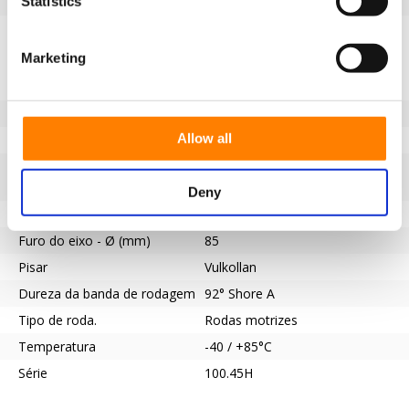
Statistics
EAN
8718116175117
Especificações
Marketing
Banda de rodagem não
Sim
marcante
Diâmetro da roda (mm)
500
Allow all
Capacidade de carga (kg)
3000
Tipo de rolamento
Ranhura de chaveta de acordo
com a norma DIN 6885 JS9
Deny
Comprimento do cubo (mm)
80
Furo do eixo - Ø (mm)
85
Pisar
Vulkollan
Dureza da banda de rodagem
92° Shore A
Tipo de roda.
Rodas motrizes
Temperatura
-40 / +85°C
Série
100.45H