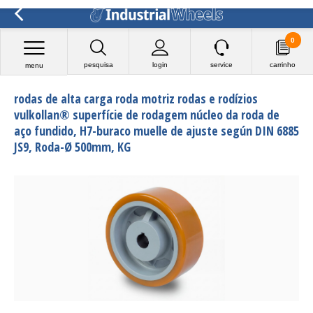
0
pesquisa
login
service
carrinho
menu
rodas de alta carga roda motriz rodas e rodízios
vulkollan® superfície de rodagem núcleo da roda de
aço fundido, H7-buraco muelle de ajuste según DIN 6885
JS9, Roda-Ø 500mm, KG