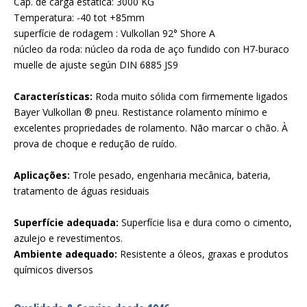
Cap. de carga estática: 3000 KG
Temperatura: -40 tot +85mm
superfície de rodagem : Vulkollan 92° Shore A
núcleo da roda: núcleo da roda de aço fundido con H7-buraco
muelle de ajuste según DIN 6885 JS9
Características:
Roda muito sólida com firmemente ligados
Bayer Vulkollan ® pneu. Restistance rolamento mínimo e
excelentes propriedades de rolamento. Não marcar o chão. À
prova de choque e redução de ruído.
Aplicações:
Trole pesado, engenharia mecânica, bateria,
tratamento de águas residuais
Superfície adequada:
Superfície lisa e dura como o cimento,
azulejo e revestimentos.
Ambiente adequado:
Resistente a óleos, graxas e produtos
químicos diversos