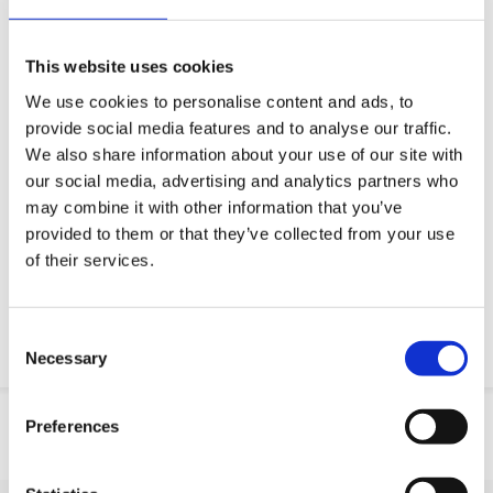
Queremos tornar a sua vida profissional mais fácil
Entrega rápida
This website uses cookies
Modelos CAD 3D
We use cookies to personalise content and ads, to
Serviço de engenharia
provide social media features and to analyse our traffic.
We also share information about your use of our site with
Estimated time:
Fabricado por encomenda
our social media, advertising and analytics partners who
may combine it with other information that you’ve
Peça parte OE
provided to them or that they’ve collected from your use
of their services.
Download PDF
Resistencia quimica
Consent
Necessary
Selection
Informação do produto
Preferences
SKU
10045H501U