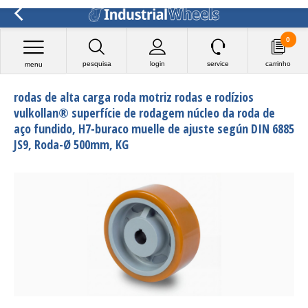
0
pesquisa
login
service
carrinho
menu
rodas de alta carga roda motriz rodas e rodízios
vulkollan® superfície de rodagem núcleo da roda de
aço fundido, H7-buraco muelle de ajuste según DIN 6885
JS9, Roda-Ø 500mm, KG