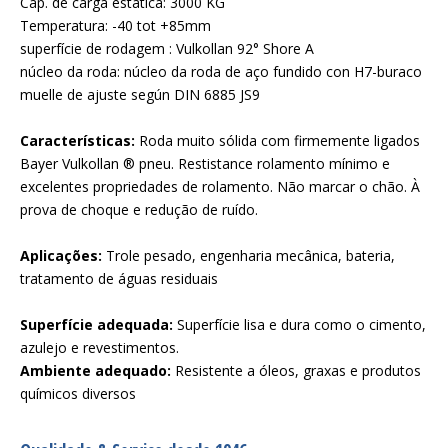
Cap. de carga estática: 3000 KG
Temperatura: -40 tot +85mm
superfície de rodagem : Vulkollan 92° Shore A
núcleo da roda: núcleo da roda de aço fundido con H7-buraco
muelle de ajuste según DIN 6885 JS9
Características:
Roda muito sólida com firmemente ligados
Bayer Vulkollan ® pneu. Restistance rolamento mínimo e
excelentes propriedades de rolamento. Não marcar o chão. À
prova de choque e redução de ruído.
Aplicações:
Trole pesado, engenharia mecânica, bateria,
tratamento de águas residuais
Superfície adequada:
Superfície lisa e dura como o cimento,
azulejo e revestimentos.
Ambiente adequado:
Resistente a óleos, graxas e produtos
químicos diversos