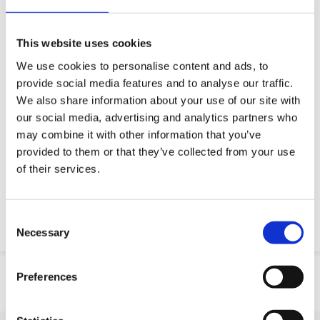
Queremos tornar a sua vida profissional mais fácil
Entrega rápida
This website uses cookies
Modelos CAD 3D
We use cookies to personalise content and ads, to
Serviço de engenharia
provide social media features and to analyse our traffic.
We also share information about your use of our site with
Estimated time:
Fabricado por encomenda
our social media, advertising and analytics partners who
may combine it with other information that you’ve
Peça parte OE
provided to them or that they’ve collected from your use
of their services.
Download PDF
Resistencia quimica
Consent
Necessary
Selection
Informação do produto
Preferences
SKU
10045H501P