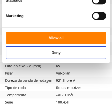
Statistics
EAN
8718116175087
Especificações
Marketing
Banda de rodagem não
Sim
marcante
Diâmetro da roda (mm)
500
Allow all
Capacidade de carga (kg)
3000
Tipo de rolamento
Ranhura de chaveta de acordo
com a norma DIN 6885 JS9
Deny
Comprimento do cubo (mm)
80
Furo do eixo - Ø (mm)
65
Pisar
Vulkollan
Dureza da banda de rodagem
92° Shore A
Tipo de roda.
Rodas motrizes
Temperatura
-40 / +85°C
Série
100.45H