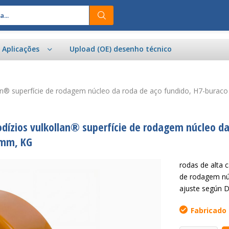
e Aplicações
Upload (OE) desenho técnico
llan® superfície de rodagem núcleo da roda de aço fundido, H7-bura
rodízios vulkollan® superfície de rodagem núcleo d
0mm, KG
rodas de alta 
de rodagem nú
ajuste según 
Fabricado