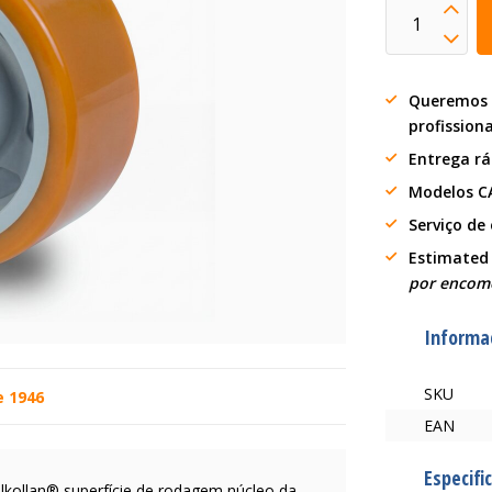
Queremos 
profission
Entrega r
Modelos C
Serviço de
Estimated
por encom
Informa
SKU
e 1946
EAN
Especifi
ulkollan® superfície de rodagem núcleo da