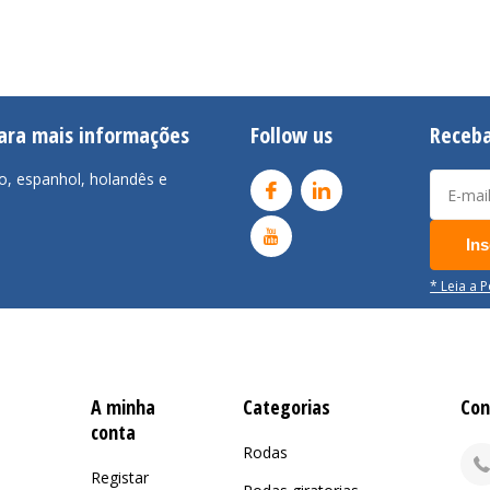
para mais informações
Follow us
Receba
o, espanhol, holandês e
Ins
* Leia a 
A minha
Categorias
Con
conta
Rodas
Registar