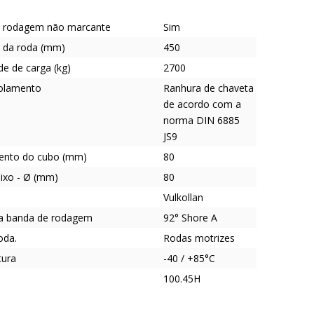
 rodagem não marcante
Sim
 da roda (mm)
450
e de carga (kg)
2700
rolamento
Ranhura de chaveta
de acordo com a
norma DIN 6885
JS9
ento do cubo (mm)
80
eixo - Ø (mm)
80
Vulkollan
a banda de rodagem
92° Shore A
oda.
Rodas motrizes
tura
-40 / +85°C
100.45H