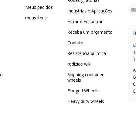
Rodas giratorias
Meus pedidos
Indústrias e Aplicações
meus itens
Filtrar e Encontrar
I
Receba um orçamento
Contato
E
1
Resistência química
T
rodízios wiki
A
 o
Shipping container
B
wheels
C
Flanged Wheels
E
Heavy duty wheels