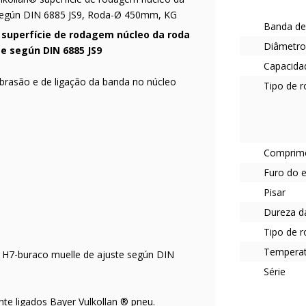
 según DIN 6885 JS9, Roda-Ø 450mm, KG
Banda de
® superfície de rodagem núcleo da roda
Diâmetro
e según DIN 6885 JS9
Capacidad
 abrasão e de ligação da banda no núcleo
Tipo de 
Comprim
Furo do 
Pisar
Dureza d
Tipo de r
Tempera
n H7-buraco muelle de ajuste según DIN
Série
te ligados Bayer Vulkollan ® pneu.