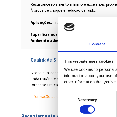
Restistance rolamento mínimo e excelentes propr
À prova de choque e redução de ruído.
Aplicações:
Trole pesado, engenharia mecânica, b
Superfície adequada:
Superfície lisa e dura com
Ambiente adequado:
Resistente a óleos, graxas
Consent
Qualidade & Serviço desde 1946
This website uses cookies
We use cookies to personalis
Nossa qualidade é criar uma vida útil mais fácil par
information about your use of
Cada usuário e aplicação tem necessidades difer
other information that you’ve
tornar-se um cliente satisfeito.
Consent
Informação adicional
Necessary
Selection
Recentemente visto