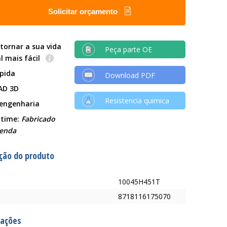
Solicitar orçamento
tornar a sua vida
Peça parte OE
al mais fácil
ápida
Download PDF
AD 3D
Resistencia quimica
 engenharia
 time:
Fabricado
enda
ção do produto
10045H451T
8718116175070
cações