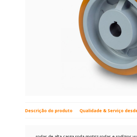
Descrição do produto
Qualidade & Serviço desd
rodas de alta carga roda motriz rodas e rodízios v