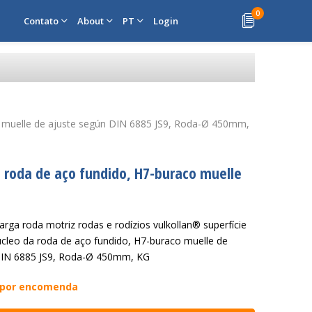
0
Contato
About
PT
Login
co muelle de ajuste según DIN 6885 JS9, Roda-Ø 450mm,
a roda de aço fundido, H7-buraco muelle
carga roda motriz rodas e rodízios vulkollan® superfície
cleo da roda de aço fundido, H7-buraco muelle de
DIN 6885 JS9, Roda-Ø 450mm, KG
 por encomenda