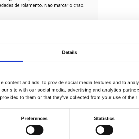
iedades de rolamento. Não marcar o chão.
ateria, tratamento de águas residuais
o o cimento, azulejo e revestimentos.
 e produtos químicos diversos
Details
e content and ads, to provide social media features and to analy
a o usuário da roda.
 our site with our social media, advertising and analytics partn
entes. Diga-nos como podemos ajudá-lo a
 provided to them or that they’ve collected from your use of their
Preferences
Statistics