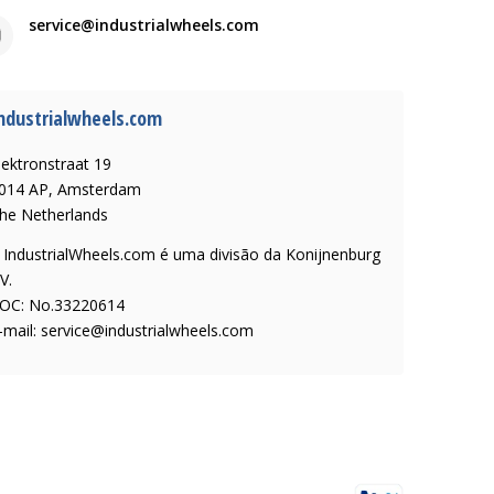
service@industrialwheels.com
ndustrialwheels.com
lektronstraat 19
014 AP, Amsterdam
he Netherlands
 IndustrialWheels.com é uma divisão da Konijnenburg
V.
OC: No.33220614
-mail:
service@industrialwheels.com