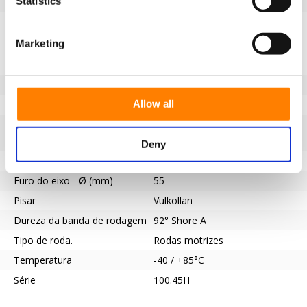
Statistics
EAN
8718116174882
Especificações
Marketing
Banda de rodagem não
Sim
marcante
Diâmetro da roda (mm)
300
Allow all
Capacidade de carga (kg)
1900
Tipo de rolamento
Ranhura de chaveta de acordo
com a norma DIN 6885 JS9
Deny
Comprimento do cubo (mm)
80
Furo do eixo - Ø (mm)
55
Pisar
Vulkollan
Dureza da banda de rodagem
92° Shore A
Tipo de roda.
Rodas motrizes
Temperatura
-40 / +85°C
Série
100.45H