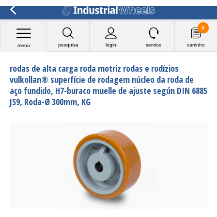
0
pesquisa
login
service
carrinho
menu
rodas de alta carga roda motriz rodas e rodízios
vulkollan® superfície de rodagem núcleo da roda de
aço fundido, H7-buraco muelle de ajuste según DIN 6885
JS9, Roda-Ø 300mm, KG