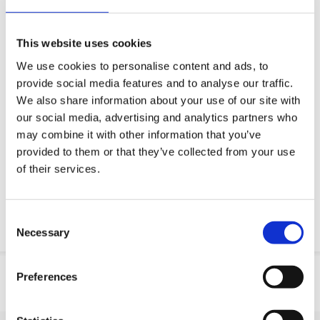
Queremos tornar a sua vida profissional mais fácil
Entrega rápida
This website uses cookies
Modelos CAD 3D
We use cookies to personalise content and ads, to
Serviço de engenharia
provide social media features and to analyse our traffic.
We also share information about your use of our site with
Estimated time:
Fabricado por encomenda
our social media, advertising and analytics partners who
may combine it with other information that you’ve
Peça parte OE
provided to them or that they’ve collected from your use
of their services.
Download PDF
Resistencia quimica
Consent
Necessary
Selection
Informação do produto
Preferences
SKU
10045H300M