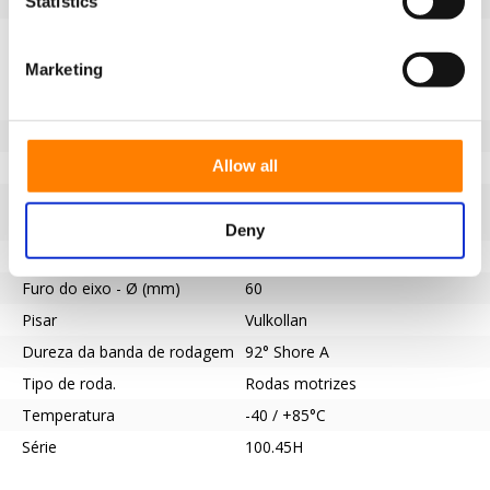
Statistics
EAN
8718116086628
Especificações
Marketing
Banda de rodagem não
Sim
marcante
Diâmetro da roda (mm)
250
Allow all
Capacidade de carga (kg)
1650
Tipo de rolamento
Ranhura de chaveta de acordo
com a norma DIN 6885 JS9
Deny
Comprimento do cubo (mm)
80
Furo do eixo - Ø (mm)
60
Pisar
Vulkollan
Dureza da banda de rodagem
92° Shore A
Tipo de roda.
Rodas motrizes
Temperatura
-40 / +85°C
Série
100.45H