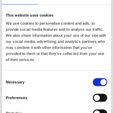
Queremos tornar a sua vida profissional mais fácil
Entrega rápida
This website uses cookies
Modelos CAD 3D
We use cookies to personalise content and ads, to
Serviço de engenharia
provide social media features and to analyse our traffic.
We also share information about your use of our site with
Estimated time:
Fabricado por encomenda
our social media, advertising and analytics partners who
may combine it with other information that you’ve
Peça parte OE
provided to them or that they’ve collected from your use
of their services.
Download PDF
Resistencia quimica
Consent
Necessary
Selection
Informação do produto
Preferences
SKU
10045H252N