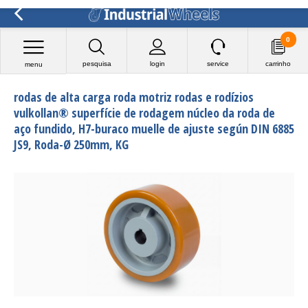
0
pesquisa
login
service
carrinho
menu
rodas de alta carga roda motriz rodas e rodízios
vulkollan® superfície de rodagem núcleo da roda de
aço fundido, H7-buraco muelle de ajuste según DIN 6885
JS9, Roda-Ø 250mm, KG