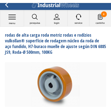
0
pesquisa
login
service
carrinho
menu
rodas de alta carga roda motriz rodas e rodízios
vulkollan® superfície de rodagem núcleo da roda de
aço fundido, H7-buraco muelle de ajuste según DIN 6885
JS9, Roda-Ø 500mm, 100KG