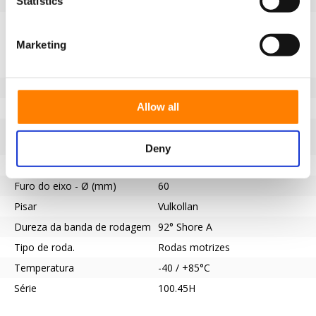
Statistics
EAN
8718116086826
Especificações
Marketing
Banda de rodagem não
Sim
marcante
Diâmetro da roda (mm)
500
Allow all
Capacidade de carga (kg)
3000
Tipo de rolamento
Ranhura de chaveta de acordo
com a norma DIN 6885 JS9
Deny
Comprimento do cubo (mm)
80
Furo do eixo - Ø (mm)
60
Pisar
Vulkollan
Dureza da banda de rodagem
92° Shore A
Tipo de roda.
Rodas motrizes
Temperatura
-40 / +85°C
Série
100.45H