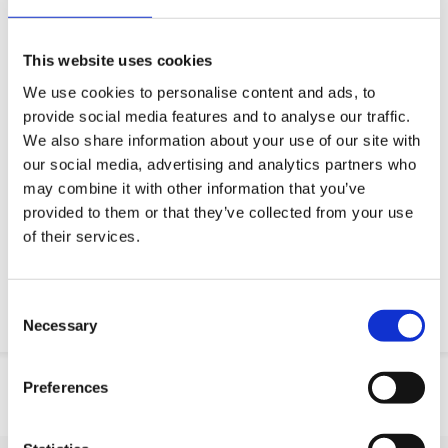
Queremos tornar a sua vida profissional mais fácil
Entrega rápida
This website uses cookies
Modelos CAD 3D
We use cookies to personalise content and ads, to
Serviço de engenharia
provide social media features and to analyse our traffic.
We also share information about your use of our site with
Estimated time:
Fabricado por encomenda
our social media, advertising and analytics partners who
may combine it with other information that you’ve
Peça parte OE
provided to them or that they’ve collected from your use
of their services.
Download PDF
Resistencia quimica
Consent
Necessary
Selection
Informação do produto
Preferences
SKU
10045H501N