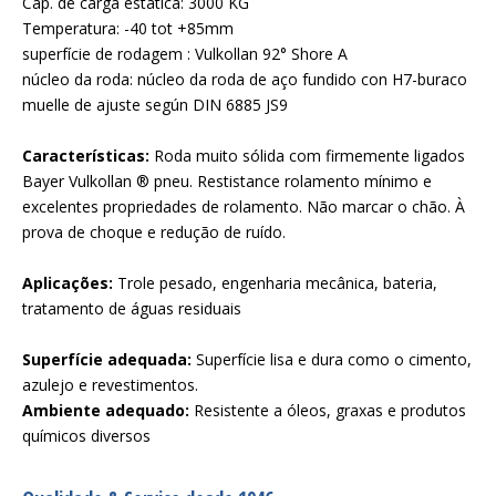
Cap. de carga estática: 3000 KG
Temperatura: -40 tot +85mm
superfície de rodagem : Vulkollan 92° Shore A
núcleo da roda: núcleo da roda de aço fundido con H7-buraco
muelle de ajuste según DIN 6885 JS9
Características:
Roda muito sólida com firmemente ligados
Bayer Vulkollan ® pneu. Restistance rolamento mínimo e
excelentes propriedades de rolamento. Não marcar o chão. À
prova de choque e redução de ruído.
Aplicações:
Trole pesado, engenharia mecânica, bateria,
tratamento de águas residuais
Superfície adequada:
Superfície lisa e dura como o cimento,
azulejo e revestimentos.
Ambiente adequado:
Resistente a óleos, graxas e produtos
químicos diversos