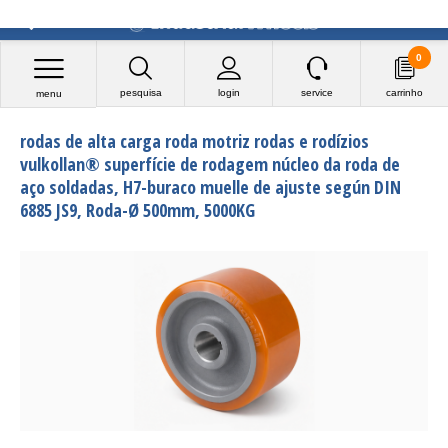
0
pesquisa
login
service
carrinho
menu
rodas de alta carga roda motriz rodas e rodízios
vulkollan® superfície de rodagem núcleo da roda de
aço soldadas, H7-buraco muelle de ajuste según DIN
6885 JS9, Roda-Ø 500mm, 5000KG