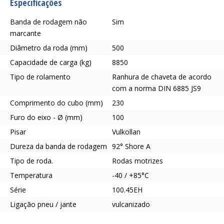
Especificações
Banda de rodagem não
Sim
marcante
Diâmetro da roda (mm)
500
Capacidade de carga (kg)
8850
Tipo de rolamento
Ranhura de chaveta de acordo
com a norma DIN 6885 JS9
Comprimento do cubo (mm)
230
Furo do eixo - Ø (mm)
100
Pisar
Vulkollan
Dureza da banda de rodagem
92° Shore A
Tipo de roda.
Rodas motrizes
Temperatura
-40 / +85°C
Série
100.45EH
Ligação pneu / jante
vulcanizado