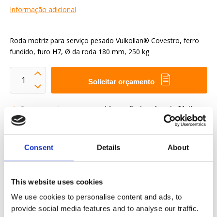
Informação adicional
Roda motriz para serviço pesado Vulkollan® Covestro, ferro
fundido, furo H7, Ø da roda 180 mm, 250 kg
Solicitar orçamento
Queremos tornar a sua vida profissional mais fácil
Entrega rápida
Consent
Details
About
Modelos CAD 3D
Serviço de engenharia
This website uses cookies
Peça parte OE
We use cookies to personalise content and ads, to
provide social media features and to analyse our traffic.
Download PDF