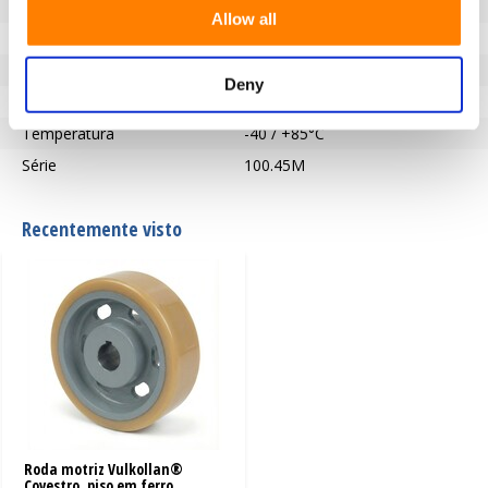
Furo do eixo - Ø (mm)
30
Allow all
Pisar
Vulkollan
Dureza da banda de rodagem
92° Shore A
Deny
Tipo de roda.
Rodas motrizes
Temperatura
-40 / +85°C
Série
100.45M
Recentemente visto
Roda motriz Vulkollan®
Covestro, piso em ferro