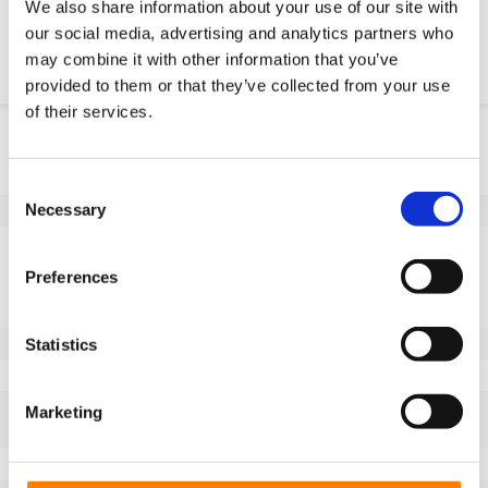
We also share information about your use of our site with
our social media, advertising and analytics partners who
Resistencia quimica
may combine it with other information that you’ve
provided to them or that they’ve collected from your use
of their services.
Informação do produto
SKU
10045M182G
Consent
Necessary
EAN
8718116087779
Selection
Especificações
Preferences
Banda de rodagem não
Sim
marcante
Diâmetro da roda (mm)
180
Statistics
Capacidade de carga (kg)
900
Tipo de rolamento
Ranhura de chaveta de acordo
Marketing
com a norma DIN 6885 JS9
Comprimento do cubo (mm)
65