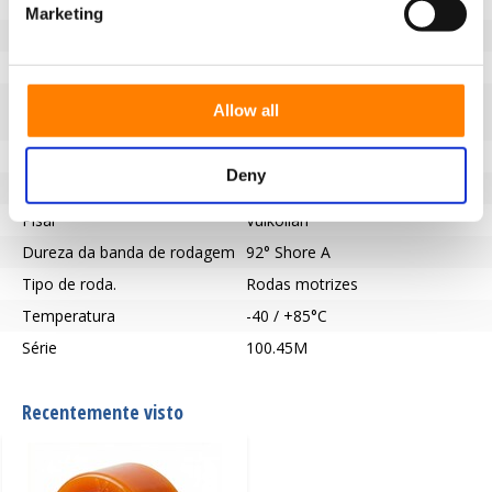
marcante
Marketing
Diâmetro da roda (mm)
125
Capacidade de carga (kg)
675
Tipo de rolamento
Ranhura de chaveta de acordo
Allow all
com a norma DIN 6885 JS9
Comprimento do cubo (mm)
65
Deny
Furo do eixo - Ø (mm)
25
Pisar
Vulkollan
Dureza da banda de rodagem
92° Shore A
Tipo de roda.
Rodas motrizes
Temperatura
-40 / +85°C
Série
100.45M
Recentemente visto