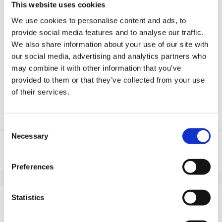
Estimated time:
2 semanas de prazo de entrega (sem
This website uses cookies
serviço de urgência). Você precisa dele mais rápido?
We use cookies to personalise content and ads, to
Deixe-nos saber!
provide social media features and to analyse our traffic.
We also share information about your use of our site with
Peça parte OE
our social media, advertising and analytics partners who
may combine it with other information that you’ve
Download PDF
provided to them or that they’ve collected from your use
of their services.
Resistencia quimica
Consent
Necessary
Selection
Informação do produto
SKU
10045M122F
Preferences
EAN
8718116087670
Especificações
Statistics
Banda de rodagem não
Sim