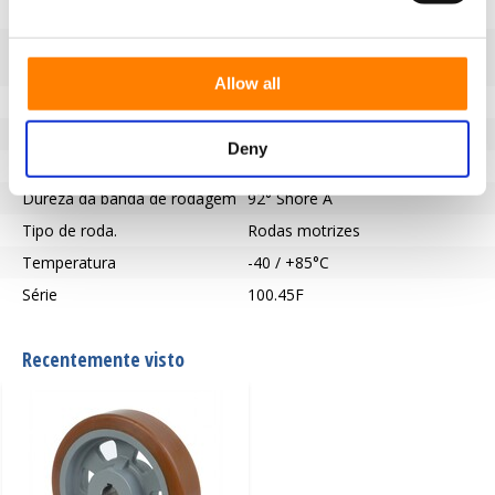
Capacidade de carga (kg)
1050
Tipo de rolamento
Ranhura de chaveta de acordo
com a norma DIN 6885 JS9
Allow all
Comprimento do cubo (mm)
60
Furo do eixo - Ø (mm)
35
Deny
Pisar
Vulkollan
Dureza da banda de rodagem
92° Shore A
Tipo de roda.
Rodas motrizes
Temperatura
-40 / +85°C
Série
100.45F
Recentemente visto