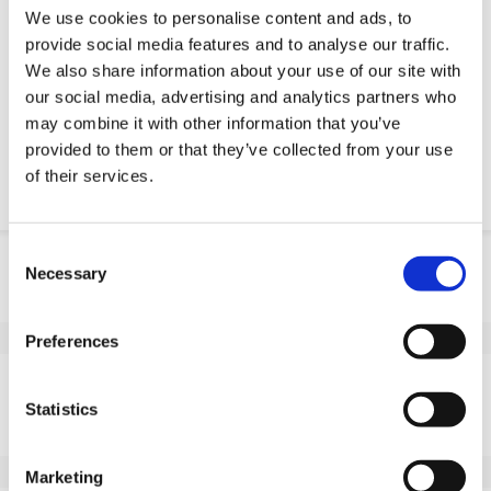
Serviço de engenharia
We use cookies to personalise content and ads, to
provide social media features and to analyse our traffic.
Peça parte OE
We also share information about your use of our site with
our social media, advertising and analytics partners who
Download PDF
may combine it with other information that you’ve
provided to them or that they’ve collected from your use
Resistencia quimica
of their services.
Consent
Informação do produto
Necessary
Selection
SKU
10045F251H
EAN
8718116086307
Preferences
Especificações
Statistics
Banda de rodagem não
Sim
marcante
Diâmetro da roda (mm)
250
Marketing