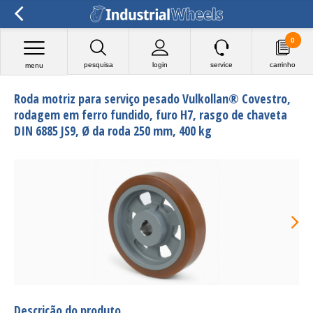
0
pesquisa
login
service
carrinho
menu
Roda motriz para serviço pesado Vulkollan® Covestro,
rodagem em ferro fundido, furo H7, rasgo de chaveta
DIN 6885 JS9, Ø da roda 250 mm, 400 kg
Descrição do produto