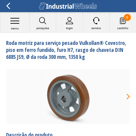
0
pesquisa
login
service
carrinho
menu
Roda motriz para serviço pesado Vulkollan® Covestro,
piso em ferro fundido, furo H7, rasgo de chaveta DIN
6885 JS9, Ø da roda 300 mm, 1350 kg
Descrição do produto