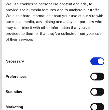
Serviço de engenharia
We use cookies to personalise content and ads, to
provide social media features and to analyse our traffic.
Peça parte OE
We also share information about your use of our site with
our social media, advertising and analytics partners who
Download PDF
may combine it with other information that you’ve
provided to them or that they’ve collected from your use
Resistencia quimica
of their services.
Consent
Informação do produto
Necessary
Selection
SKU
10045F301G
EAN
8718116175254
Preferences
Especificações
Statistics
Banda de rodagem não
Sim
marcante
Diâmetro da roda (mm)
300
Marketing