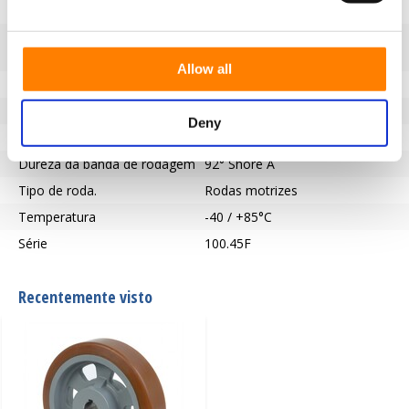
Capacidade de carga (kg)
1200
Tipo de rolamento
Ranhura de chaveta de acordo
com a norma DIN 6885 JS9
Allow all
Comprimento do cubo (mm)
60
Furo do eixo - Ø (mm)
30
Deny
Pisar
Vulkollan
Dureza da banda de rodagem
92° Shore A
Tipo de roda.
Rodas motrizes
Temperatura
-40 / +85°C
Série
100.45F
Recentemente visto