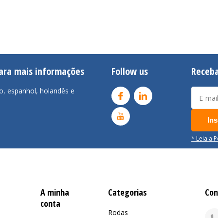
para mais informações
Follow us
Receba
o, espanhol, holandês e
Ins
* Leia a 
A minha
Categorias
Con
conta
Rodas