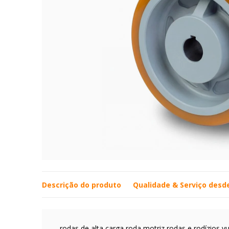
Descrição do produto
Qualidade & Serviço desd
rodas de alta carga roda motriz rodas e rodízios v