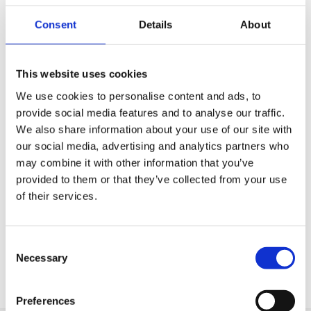
Consent
Details
About
Queremos tornar a sua vida profissional mais fácil
Entrega rápida
This website uses cookies
Modelos CAD 3D
We use cookies to personalise content and ads, to
Serviço de engenharia
provide social media features and to analyse our traffic.
We also share information about your use of our site with
Estimated time:
2 semanas de prazo de entrega (sem
our social media, advertising and analytics partners who
serviço de urgência). Você precisa dele mais rápido?
may combine it with other information that you’ve
Deixe-nos saber!
provided to them or that they’ve collected from your use
of their services.
Peça parte OE
Download PDF
Consent
Necessary
Selection
Resistencia quimica
Preferences