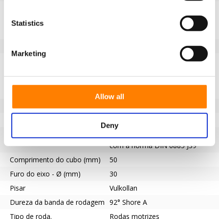
Informação do produto
Statistics
SKU
10045B150G
EAN
8718116085324
Marketing
Especificações
Banda de rodagem não
Sim
marcante
Allow all
Diâmetro da roda (mm)
150
Capacidade de carga (kg)
550
Deny
Tipo de rolamento
Ranhura de chaveta de acordo
com a norma DIN 6885 JS9
Comprimento do cubo (mm)
50
Furo do eixo - Ø (mm)
30
Pisar
Vulkollan
Dureza da banda de rodagem
92° Shore A
Tipo de roda.
Rodas motrizes