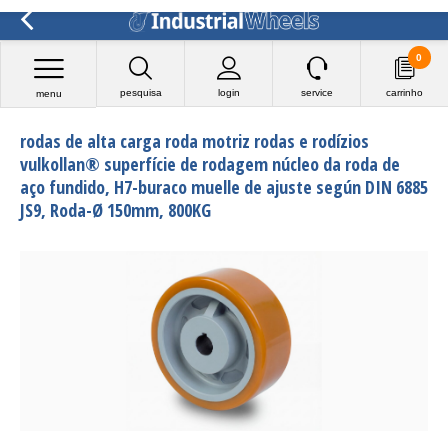
0
pesquisa
login
service
carrinho
menu
rodas de alta carga roda motriz rodas e rodízios
vulkollan® superfície de rodagem núcleo da roda de
aço fundido, H7-buraco muelle de ajuste según DIN 6885
JS9, Roda-Ø 150mm, 800KG