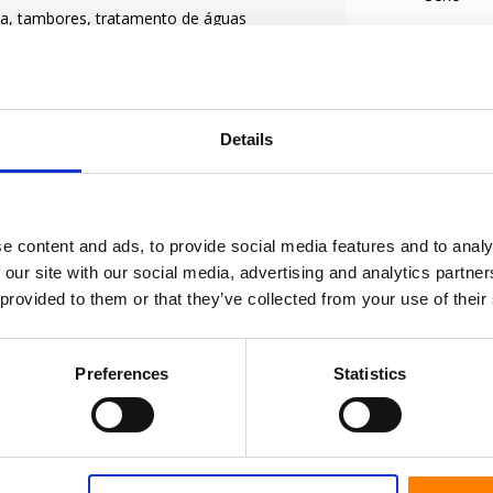
a, tambores, tratamento de águas
como azulejos, cimento e revestimentos.
 e diversos produtos químicos
Details
e content and ads, to provide social media features and to analy
a o usuário da roda.
 our site with our social media, advertising and analytics partn
entes. Diga-nos como podemos ajudá-lo a
 provided to them or that they’ve collected from your use of their
Preferences
Statistics