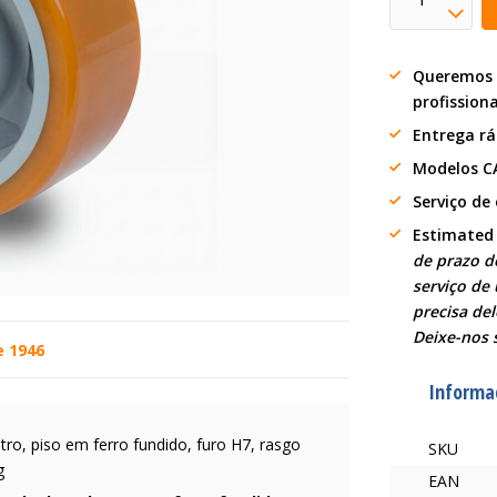
Queremos 
profission
Entrega r
Modelos C
Serviço de
Estimated
de prazo d
serviço de 
precisa de
Deixe-nos 
e 1946
Informa
ro, piso em ferro fundido, furo H7, rasgo
SKU
g
EAN