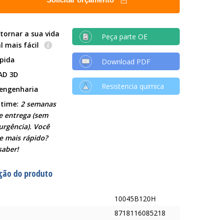
tornar a sua vida
Peça parte OE
al mais fácil
ápida
Download PDF
AD 3D
Resistencia quimica
 engenharia
 time:
2 semanas
e entrega (sem
urgência). Você
le mais rápido?
saber!
ção do produto
10045B120H
8718116085218