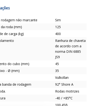
cações
 rodagem não marcante
Sim
 da roda (mm)
125
e de carga (kg)
400
rolamento
Ranhura de chaveta
de acordo com a
norma DIN 6885
JS9
ento do cubo (mm)
45
eixo - Ø (mm)
35
Vulkollan
a banda de rodagem
92° Shore A
oda.
Rodas motrizes
tura
-40 / +85°C
100.45B