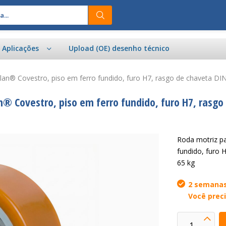
e Aplicações
Upload (OE) desenho técnico
llan® Covestro, piso em ferro fundido, furo H7, rasgo de chaveta DI
n® Covestro, piso em ferro fundido, furo H7, rasgo
Roda motriz pa
fundido, furo 
65 kg
2 semanas
Você preci