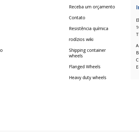
I
Receba um orçamento
Contato
E
1
Resistência química
T
rodízios wiki
A
 o
Shipping container
B
wheels
C
Flanged Wheels
E
Heavy duty wheels