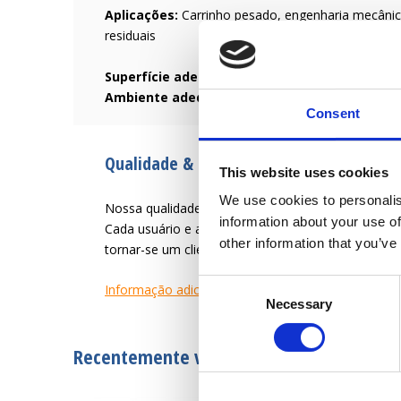
Aplicações:
Carrinho pesado, engenharia mecânic
residuais
Superfície adequada:
Superfícies lisas e duras, 
Ambiente adequado:
Resistente a óleos, graxas
Consent
Qualidade & Serviço desde 1946
This website uses cookies
We use cookies to personalis
Nossa qualidade é criar uma vida útil mais fácil par
information about your use of
Cada usuário e aplicação tem necessidades difer
other information that you’ve
tornar-se um cliente satisfeito.
Consent
Informação adicional
Necessary
Selection
Recentemente visto