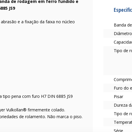
banda de rodagem em ferro fundido e
885 JS9
Especifi
à abrasão e a fixação da faixa no núcleo
Banda de
Diâmetro
Capacidad
Tipo de 
Comprim
Furo do 
ta tipo pena com furo H7 DIN 6885 JS9
Pisar
Dureza d
er Vulkollan® firmemente colado.
Tipo de r
priedades de rolamento. Não marca o piso.
Tempera
Série