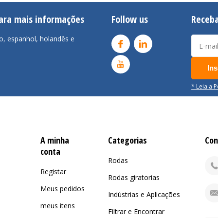
para mais informações
Follow us
Receba
o, espanhol, holandês e
Ins
* Leia a 
A minha
Categorias
Con
conta
Rodas
Registar
Rodas giratorias
Meus pedidos
Indústrias e Aplicações
meus itens
Filtrar e Encontrar