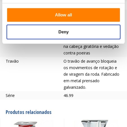
Material do garfo
Galvanizado
Garfo
Roda de transporte Garfo
Allow all
giratório com encaixe de placa
em chapa de aço galvanizado
Deny
prensado. Com parafuso
central, pista de esferas dupla
na cabeça giratória e vedação
contra poeiras
Travão
O travão de avanço bloqueia
os movimentos de rotação e
de viragem da roda. Fabricado
em metal prensado
galvanizado.
Série
46.99
Produtos relacionados