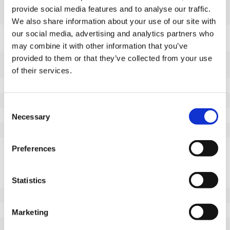
Tamanho da placa superior
135x110
provide social media features and to analyse our traffic.
(mm)
We also share information about your use of our site with
Centros dos furos da placa
105x80
our social media, advertising and analytics partners who
superior (mm)
may combine it with other information that you’ve
provided to them or that they’ve collected from your use
Diâmetro do furo de fixação
11
(mm)
of their services.
Pisar
Borracha maciça
Dureza da banda de rodagem
90° Shore A
Consent
Desvio (mm)
52
Necessary
Selection
Raio de rotação
132
Descrição do piso
Pneu standard de borracha
Preferences
maciça preta, extremamente
adequado para utilização sob
carrinhos de transporte.
Statistics
Temperatura
-20 / +60°C
Tipo de roda
Roda giratória com travão
Marketing
Montagem
Fixação da placa