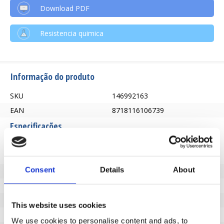
Download PDF
Resistencia quimica
Informação do produto
SKU
146992163
EAN
8718116106739
Especificações
Banda de rodagem não
Não
marcante
Consent
Details
About
Diâmetro da roda (mm)
160
Capacidade de carga (kg)
180
Tipo de rolamento
Rolamento de rolos
This website uses cookies
Altura total (mm)
190
We use cookies to personalise content and ads, to