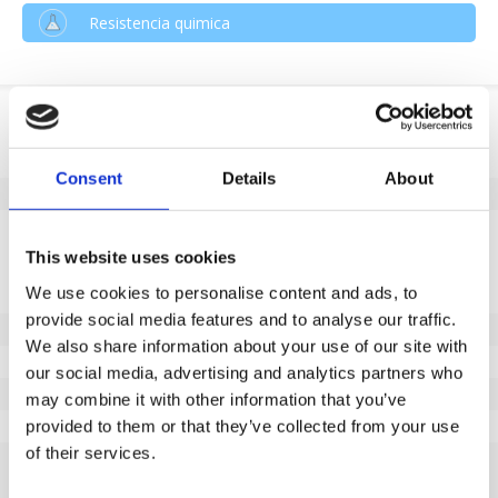
Resistencia quimica
Informação do produto
SKU
194480125
Consent
Details
About
EAN
8718116112112
Especificações
This website uses cookies
Banda de rodagem não
Sim
We use cookies to personalise content and ads, to
marcante
provide social media features and to analyse our traffic.
Diâmetro da roda (mm)
125
We also share information about your use of our site with
Capacidade de carga (kg)
450
our social media, advertising and analytics partners who
Tipo de rolamento
Rolamento deslizante
may combine it with other information that you’ve
Altura total (mm)
155
provided to them or that they’ve collected from your use
of their services.
Tamanho da placa superior
135x105
(mm)