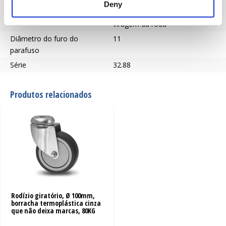
Travão
O travão bloqueia os
Deny
movimentos de rotação e de
viragem da roda
Diâmetro do furo do
11
parafuso
Série
32.88
Produtos relacionados
Rodízio giratório, Ø 100mm,
borracha termoplástica cinza
que não deixa marcas, 80KG