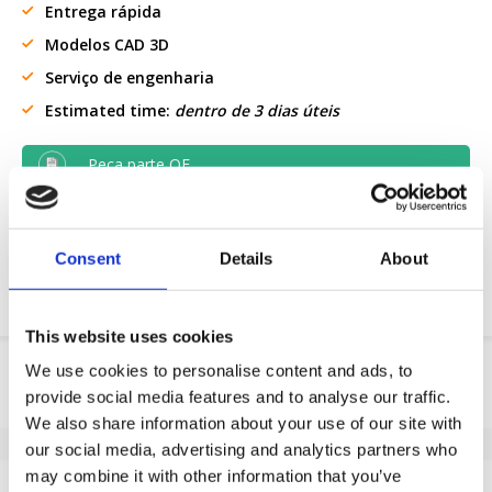
Entrega rápida
Modelos CAD 3D
Serviço de engenharia
Estimated time:
dentro de 3 dias úteis
Peça parte OE
Download PDF
Consent
Details
About
Resistencia quimica
This website uses cookies
Informação do produto
We use cookies to personalise content and ads, to
provide social media features and to analyse our traffic.
SKU
320884103
We also share information about your use of our site with
EAN
8718116130970
our social media, advertising and analytics partners who
Especificações
may combine it with other information that you’ve