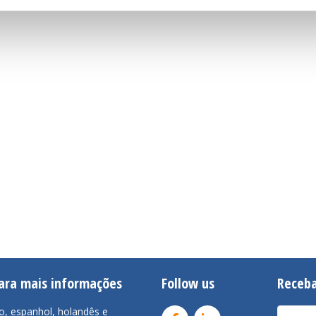
para mais informações
Follow us
Receba
o, espanhol, holandês e