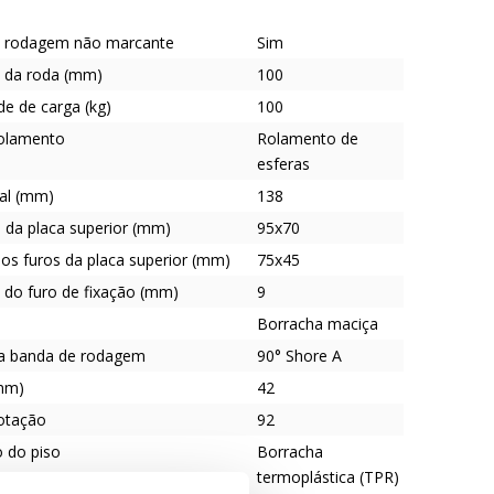
 rodagem não marcante
Sim
 da roda (mm)
100
e de carga (kg)
100
rolamento
Rolamento de
esferas
tal (mm)
138
da placa superior (mm)
95x70
os furos da placa superior (mm)
75x45
 do furo de fixação (mm)
9
Borracha maciça
a banda de rodagem
90° Shore A
mm)
42
rotação
92
o do piso
Borracha
termoplástica (TPR)