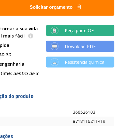
Solicitar orçamento
tornar a sua vida
Peça parte OE
al mais fácil
ápida
Download PDF
AD 3D
Resistencia quimica
 engenharia
 time:
dentro de 3
ção do produto
366526103
8718116211419
cações