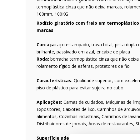
termoplástica cinza que não deixa marcas, rolame
100mm, 100KG
Rodízio giratório com freio em termoplástico 
marcas
Carcaça:
aço estampado, trava total, pista dupla 
brilhante, passivado em azul, encaixe de placa
Roda:
borracha termoplástica cinza que não deixa
rolamento rígido de esferas, protetores de fio
Características:
Qualidade superior, com excele
piso de plástico para evitar sujeira no cubo.
Aplicações:
Camas de cuidados, Máquinas de limp
Expositores, Caixotes de lixo, Carrinhos de arquiv
alimentos, Cozinhas industriais, Carrinhos de lav
Distribuidores de jornais, Áreas de restaurantes, 
Superfície adequada:
Superfície lisa ou com peq