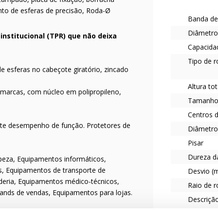
nto de esferas de precisão, Roda-Ø
Banda de
Diâmetro
institucional (TPR) que não deixa
Capacidad
Tipo de 
de esferas no cabeçote giratório, zincado
Altura to
 marcas, com núcleo em polipropileno,
Tamanho 
Centros d
nte desempenho de função. Protetores de
Diâmetro
Pisar
Dureza d
eza, Equipamentos informáticos,
os, Equipamentos de transporte de
Desvio (
anderia, Equipamentos médico-técnicos,
Raio de 
Stands de vendas, Equipamentos para lojas.
Descriçã
uenas irregularidades. Pneu que não deixa