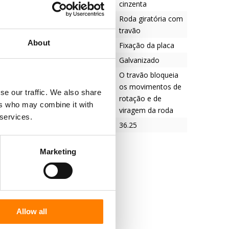
cinzenta
roda
Roda giratória com
travão
About
em
Fixação da placa
do garfo
Galvanizado
O travão bloqueia
os movimentos de
se our traffic. We also share
rotação e de
ers who may combine it with
viragem da roda
 services.
36.25
Marketing
Allow all