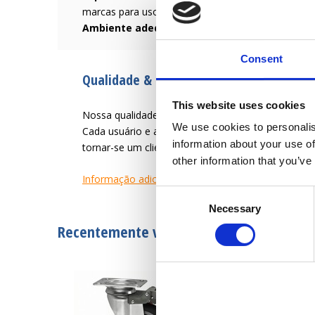
marcas para uso em ladrilhos cerâmicos, linóleo, e
Ambiente adequado:
Seco e não permanentement
Consent
Qualidade & Serviço desde 1946
This website uses cookies
Nossa qualidade é criar uma vida útil mais fácil par
We use cookies to personalis
Cada usuário e aplicação tem necessidades difer
information about your use of
tornar-se um cliente satisfeito.
other information that you’ve
Informação adicional
Consent
Necessary
Selection
Recentemente visto