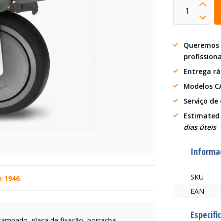
Queremos 
profission
Entrega r
Modelos C
Serviço de
Estimated
dias úteis
Informa
SKU
e 1946
EAN
Especifi
stampado, placa de fixação, borracha