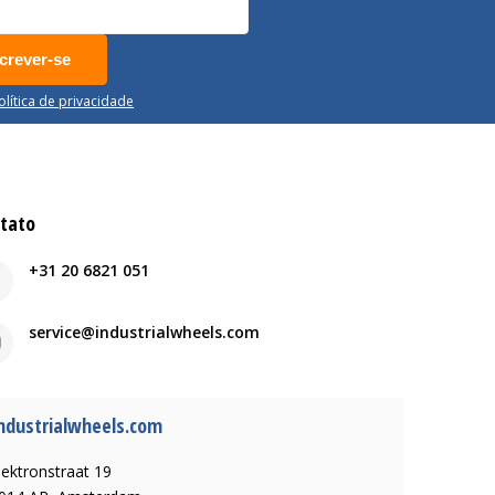
crever-se
Política de privacidade
tato
+31 20 6821 051
service@industrialwheels.com
ndustrialwheels.com
lektronstraat 19