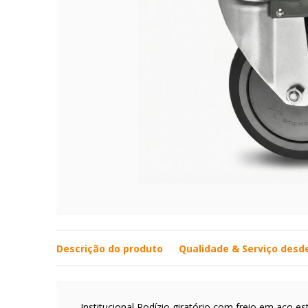
Descrição do produto
Qualidade & Serviço desd
Institucional Rodízio giratório com freio em aço e