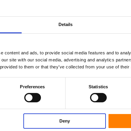
tc.
Tipo de 
e úmido. Para ácidos e álcalis suaves.
Details
Montag
Material 
Travão
a o usuário da roda.
e content and ads, to provide social media features and to analy
entes. Diga-nos como podemos ajudá-lo a
 our site with our social media, advertising and analytics partn
 provided to them or that they’ve collected from your use of their
Série
Preferences
Statistics
Deny