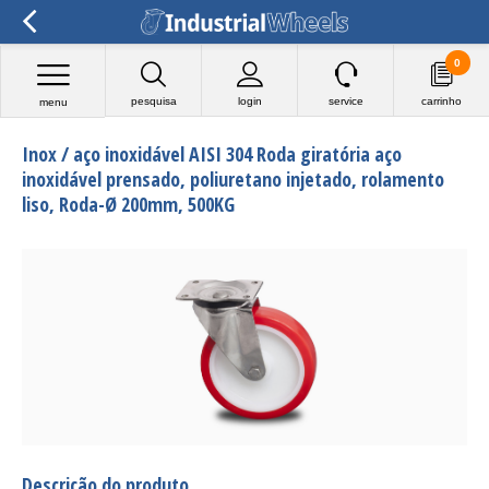
0
pesquisa
login
service
carrinho
menu
Inox / aço inoxidável AISI 304 Roda giratória aço
inoxidável prensado, poliuretano injetado, rolamento
liso, Roda-Ø 200mm, 500KG
Descrição do produto