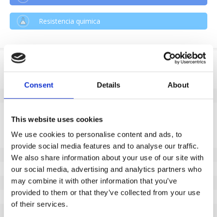
Resistencia quimica
Informação do produto
SKU
194630202
Consent
Details
About
EAN
8718116112297
Especificações
This website uses cookies
Banda de rodagem não
Sim
We use cookies to personalise content and ads, to
marcante
provide social media features and to analyse our traffic.
Diâmetro da roda (mm)
200
We also share information about your use of our site with
Anchura de rueda (mm)
50
our social media, advertising and analytics partners who
may combine it with other information that you’ve
Capacidade de carga (kg)
650
provided to them or that they’ve collected from your use
Tipo de rolamento
Rolamento deslizante
of their services.
Altura total (mm)
237