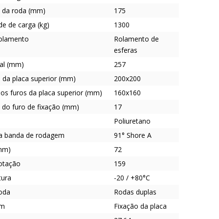
 da roda (mm)
175
e de carga (kg)
1300
rolamento
Rolamento de
esferas
tal (mm)
257
da placa superior (mm)
200x200
os furos da placa superior (mm)
160x160
 do furo de fixação (mm)
17
Poliuretano
a banda de rodagem
91° Shore A
mm)
72
rotação
159
tura
-20 / +80°C
roda
Rodas duplas
em
Fixação da placa