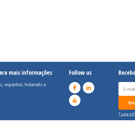
para mais informações
Follow us
Receba
o, espanhol, holandês e
Ins
* Leia a 