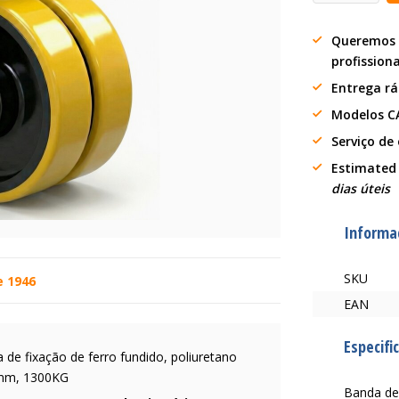
Queremos 
profission
Entrega r
Modelos C
Serviço de
Estimated
dias úteis
Informa
SKU
e 1946
EAN
Especifi
 de fixação de ferro fundido, poliuretano
5mm, 1300KG
Banda de