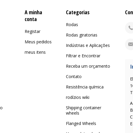
A minha
Categorias
Con
conta
Rodas
Registar
Rodas giratorias
Meus pedidos
Indústrias e Aplicações
meus itens
Filtrar e Encontrar
I
Receba um orçamento
Contato
E
1
Resistência química
T
rodízios wiki
A
 o
Shipping container
B
wheels
C
Flanged Wheels
E