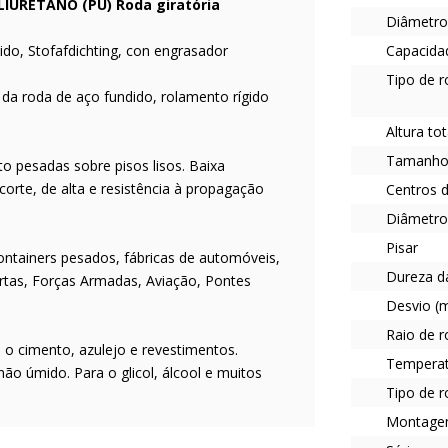
LIURETANO (PU) Roda giratória
Diâmetro
ido, Stofafdichting, con engrasador
Capacidad
Tipo de 
 da roda de aço fundido, rolamento rígido
Altura to
Tamanho 
o pesadas sobre pisos lisos. Baixa
corte, de alta e resistência à propagação
Centros d
Diâmetro
Pisar
ontainers pesados, fábricas de automóveis,
Dureza d
ortas, Forças Armadas, Aviação, Pontes
Desvio (
Raio de 
o o cimento, azulejo e revestimentos.
Tempera
o úmido. Para o glicol, álcool e muitos
Tipo de 
Montag