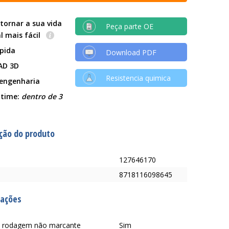
tornar a sua vida
Peça parte OE
al mais fácil
ápida
Download PDF
AD 3D
Resistencia quimica
 engenharia
 time:
dentro de 3
ção do produto
127646170
8718116098645
cações
 rodagem não marcante
Sim