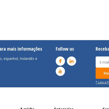
para mais informações
Follow us
Receba
o, espanhol, holandês e
Ins
* Leia a 