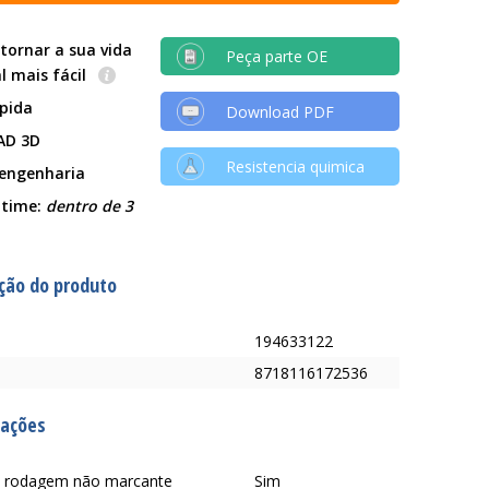
tornar a sua vida
Peça parte OE
al mais fácil
ápida
Download PDF
AD 3D
Resistencia quimica
 engenharia
 time:
dentro de 3
ção do produto
194633122
8718116172536
cações
 rodagem não marcante
Sim