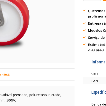
Queremos 
profission
Entrega r
Modelos C
Serviço de
Estimated
dias úteis
Informa
SKU
e 1946
EAN
Especifi
noxidável prensado, poliuretano injetado,
5mm, 300KG
Banda de