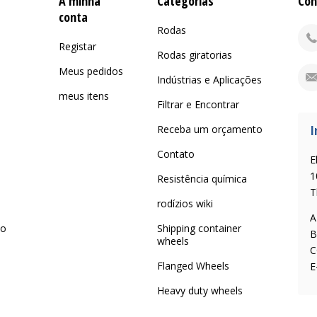
A minha
Categorias
Con
conta
Rodas
Registar
Rodas giratorias
Meus pedidos
Indústrias e Aplicações
meus itens
Filtrar e Encontrar
I
Receba um orçamento
Contato
E
1
Resistência química
T
rodízios wiki
A
 o
Shipping container
B
wheels
C
Flanged Wheels
E
Heavy duty wheels