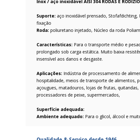
Inox / aço inoxidável AISI 304 RODAS E RODÍZ
Suporte:
aço inoxidável prensado, Stofafdichting, 
fixação
Roda:
poliuretano injetado, Núcleo da roda Poliam
Características:
Para o transporte médio e pesa
prolongado sob carga estática. Muito baixa resist
insensível aos danos e desgaste.
Aplicações:
Indústria de processamento de alimen
hospitalidade, meios de transporte de alimentos, 
açougues, matadouros, lojas de frutas, quitandas, r
processadores de peixe, supermercados,
Superfície adequada:
Ambiente adequado:
Para o glicol, álcool e mui
Qualidade & Serviço desde 1946