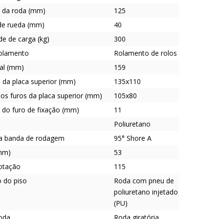
 da roda (mm)
125
de rueda (mm)
40
e de carga (kg)
300
rolamento
Rolamento de rolos
tal (mm)
159
da placa superior (mm)
135x110
os furos da placa superior (mm)
105x80
 do furo de fixação (mm)
11
Poliuretano
a banda de rodagem
95° Shore A
mm)
53
rotação
115
o do piso
Roda com pneu de
poliuretano injetado
(PU)
roda
Roda giratória