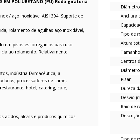
IOS EM POLIURETANO (PU) Roda giratória
Diâmetro
Inox / aço inoxidável AISI 304, Suporte de
Anchura 
Capacidad
ida, rolamento de agulhas aço inoxidável,
Tipo de 
Altura to
do em pisos escorregadios para uso
ência ao rolamento. Relativamente
Tamanho 
Centros d
Diâmetro
tos, indústria farmacêutica, a
Pisar
padarias, processadores de carne,
estaurante, hotel, catering, café,
Dureza d
Desvio (
Raio de 
Descriçã
tos ácidos, álcalis e produtos químicos
Tipo de 