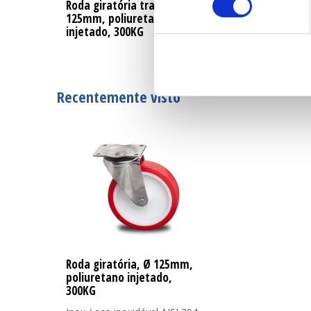
Roda giratória travão, Ø
Roda fixa, Ø 1
125mm, poliuretano
poliuretano inj
injetado, 300KG
300KG
Recentemente visto
Roda giratória, Ø 125mm,
poliuretano injetado,
300KG