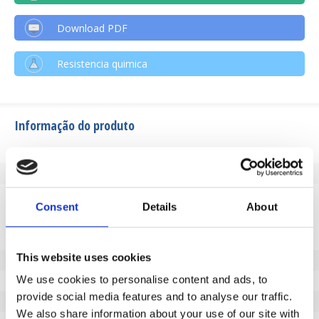
Download PDF
Resistencia quimica
Informação do produto
SKU
184568100
EAN
8718116177876
Especificações
Consent
Details
About
Banda de rodagem não
Sim
marcante
This website uses cookies
Diâmetro da roda (mm)
100
We use cookies to personalise content and ads, to
Capacidade de carga (kg)
180
provide social media features and to analyse our traffic.
Tipo de rolamento
Rolamento de esferas
We also share information about your use of our site with