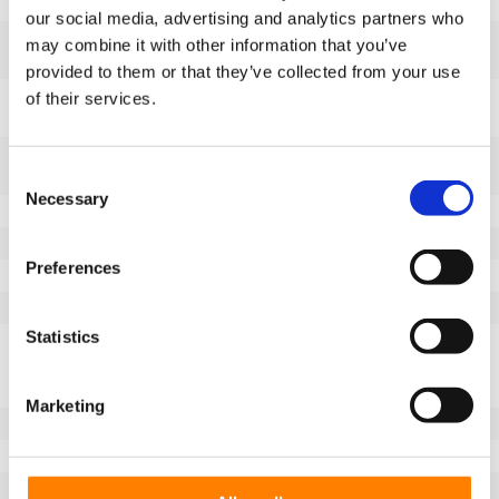
Altura total (mm)
128
our social media, advertising and analytics partners who
Tamanho da placa superior
105x85
may combine it with other information that you’ve
(mm)
provided to them or that they’ve collected from your use
Centros dos furos da placa
80x60
of their services.
superior (mm)
Diâmetro do furo de fixação
8
Consent
(mm)
Necessary
Selection
Pisar
Borracha maciça
Dureza da banda de rodagem
80° Shore A
Preferences
Desvio (mm)
35
Raio de rotação
85
Statistics
Descrição do piso
Roda com pneu de borracha
elástica cinzenta (vulcanizada).
Não deixa marcas no chão.
Marketing
Temperatura
-20 / +60°C
Tipo de roda
Roda giratória
Montagem
Fixação da placa