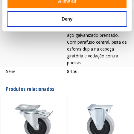
Allow all
Material do garfo
Galvanizado
Garfo
Garfo giratório para utilização
Deny
industrial intensiva com
encaixe de placa em chapa de
aço galvanizado prensado.
Com parafuso central, pista de
esferas dupla na cabeça
giratória e vedação contra
poeiras
Série
84.56
Produtos relacionados