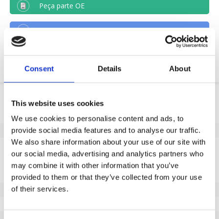
Peça parte OE
Download PDF
Resistencia quimica
Consent
Details
About
Informação do produto
This website uses cookies
SKU
184116100
We use cookies to personalise content and ads, to
EAN
8718116109181
provide social media features and to analyse our traffic.
We also share information about your use of our site with
Especificações
our social media, advertising and analytics partners who
Banda de rodagem não
Não
may combine it with other information that you’ve
marcante
provided to them or that they’ve collected from your use
of their services.
Diâmetro da roda (mm)
100
Capacidade de carga (kg)
160
Tipo de rolamento
Rolamento de esferas