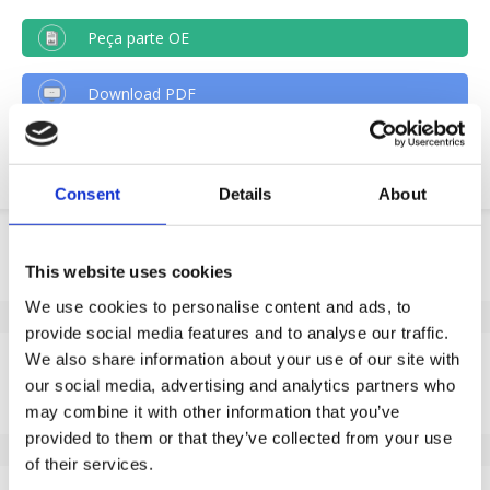
Peça parte OE
Download PDF
Resistencia quimica
Consent
Details
About
Informação do produto
This website uses cookies
SKU
726880500
We use cookies to personalise content and ads, to
EAN
8718116155577
provide social media features and to analyse our traffic.
Especificações
We also share information about your use of our site with
our social media, advertising and analytics partners who
Banda de rodagem não
Sim
may combine it with other information that you’ve
marcante
provided to them or that they’ve collected from your use
Diâmetro da roda (mm)
50
of their services.
Capacidade de carga (kg)
50