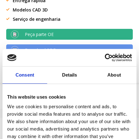
Entrega rápida
Modelos CAD 3D
Serviço de engenharia
Peça parte OE
Download PDF
Resistencia quimica
Consent
Details
About
Informação do produto
This website uses cookies
SKU
A20348540
We use cookies to personalise content and ads, to
EAN
8718116162490
provide social media features and to analyse our traffic.
We also share information about your use of our site with
Especificações
our social media, advertising and analytics partners who
Banda de rodagem não
Sim
may combine it with other information that you’ve