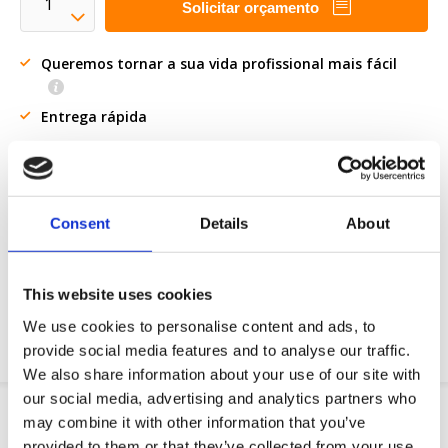
Solicitar orçamento
Queremos tornar a sua vida profissional mais fácil
Entrega rápida
Modelos CAD 3D
Serviço de engenharia
Consent
Details
About
Peça parte OE
Download PDF
This website uses cookies
Resistencia quimica
We use cookies to personalise content and ads, to
provide social media features and to analyse our traffic.
We also share information about your use of our site with
our social media, advertising and analytics partners who
Informação do produto
may combine it with other information that you’ve
provided to them or that they’ve collected from your use