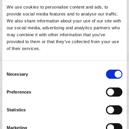
We use cookies to personalise content and ads, to
Resistencia quimica
provide social media features and to analyse our traffic.
We also share information about your use of our site with
our social media, advertising and analytics partners who
may combine it with other information that you’ve
Informação do produto
provided to them or that they’ve collected from your use
SKU
100776302L
of their services.
EAN
8718116092056
Especificações
Consent
Necessary
Selection
Banda de rodagem não
Não
marcante
Diâmetro da roda (mm)
300
Preferences
Capacidade de carga (kg)
2500
Tipo de rolamento
Rolamento de esferas
Statistics
Comprimento do cubo (mm)
150
Furo do eixo - Ø (mm)
50
Marketing