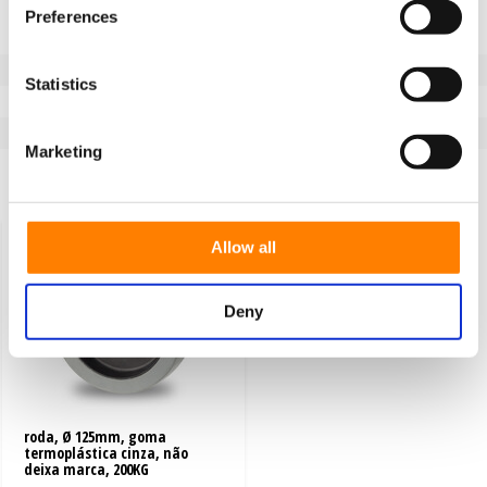
elástica cinzenta (vulcanizada).
Preferences
Não deixa marcas no chão.
Tipo de roda.
Roda
Statistics
Série
100.56G
Ligação pneu / jante
vulcanizado
Marketing
Recentemente visto
Allow all
Deny
roda, Ø 125mm, goma
termoplástica cinza, não
deixa marca, 200KG