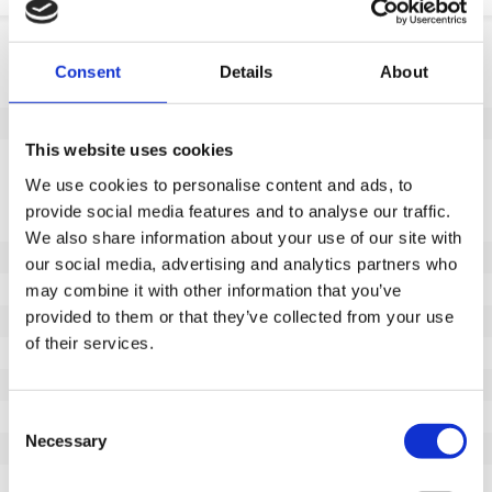
Informação do produto
Consent
Details
About
SKU
100568122G
EAN
8718116174042
This website uses cookies
Especificações
We use cookies to personalise content and ads, to
Banda de rodagem não
Sim
provide social media features and to analyse our traffic.
marcante
We also share information about your use of our site with
Diâmetro da roda (mm)
125
our social media, advertising and analytics partners who
Capacidade de carga (kg)
200
may combine it with other information that you’ve
provided to them or that they’ve collected from your use
Tipo de rolamento
Rolamento de esferas
of their services.
Comprimento do cubo (mm)
51
Furo do eixo - Ø (mm)
10
Pisar
Borracha maciça
Consent
Necessary
Selection
Dureza da banda de rodagem
80° Shore A
Descrição do piso
Roda com pneu de borracha