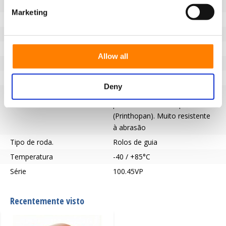
Diâmetro da roda (mm)
80
Marketing
Capacidade de carga (kg)
175
Tipo de rolamento
Rolamento de esferas
Furo do eixo - Ø (mm)
17
Allow all
Pisar
Poliuretano
Dureza da banda de rodagem
59° Costa D
Deny
Descrição do piso
Rolos-guia de 59° Shore D em
poliuretano de alta qualidade
(Printhopan). Muito resistente
à abrasão
Tipo de roda.
Rolos de guia
Temperatura
-40 / +85°C
Série
100.45VP
Recentemente visto