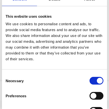
Modelos CAD 3D
Serviço de engenharia
This website uses cookies
Estimated time:
2 semanas de prazo de entrega (sem
We use cookies to personalise content and ads, to
serviço de urgência). Você precisa dele mais rápido?
provide social media features and to analyse our traffic.
Deixe-nos saber!
We also share information about your use of our site with
our social media, advertising and analytics partners who
Peça parte OE
may combine it with other information that you’ve
provided to them or that they’ve collected from your use
Download PDF
of their services.
Resistencia quimica
Consent
Necessary
Selection
Informação do produto
Preferences
SKU
100456052B
EAN
8718116082033