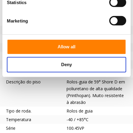
Especificações
Statistics
Banda de rodagem não
Sim
Marketing
marcante
Diâmetro da roda (mm)
50
Capacidade de carga (kg)
100
Allow all
Tipo de rolamento
Rolamento de esferas
Furo do eixo - Ø (mm)
12
Pisar
Poliuretano
Deny
Dureza da banda de rodagem
59° Costa D
Descrição do piso
Rolos-guia de 59° Shore D em
poliuretano de alta qualidade
(Printhopan). Muito resistente
à abrasão
Tipo de roda.
Rolos de guia
Temperatura
-40 / +85°C
Série
100.45VP