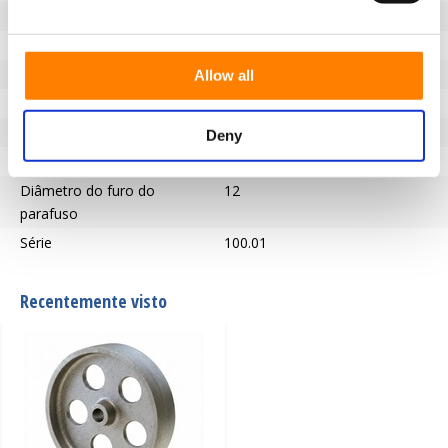
Diâmetro da roda (mm)
100
Anchura de rueda (mm)
40
Capacidade de carga (kg)
250
Allow all
Tipo de rolamento
Rolamento deslizante
Pisar
Ferro fundido / aço
Deny
Temperatura
500 degrees Celsius
Diâmetro do furo do
12
parafuso
Série
100.01
Recentemente visto