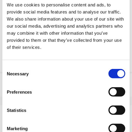
Modelos CAD 3D
We use cookies to personalise content and ads, to
Serviço de engenharia
provide social media features and to analyse our traffic.
We also share information about your use of our site with
Peça parte OE
our social media, advertising and analytics partners who
may combine it with other information that you’ve
provided to them or that they’ve collected from your use
Download PDF
of their services.
Resistencia quimica
Consent
Necessary
Selection
Informação do produto
Preferences
SKU
100010100
EAN
8718116093190
Especificações
Statistics
Banda de rodagem não
Não
marcante
Marketing