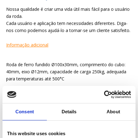
Nossa qualidade é criar uma vida útil mais fácil para o usuário
da roda.
Cada usuário e aplicação tem necessidades diferentes. Diga-
nos como podemos ajudá-lo a tornar-se um cliente satisfeito.
Informação adicional
Roda de ferro fundido Ø100x30mm, comprimento do cubo:
40mm, eixo Ø12mm, capacidade de carga 250kg, adequada
para temperaturas até 500°C
Solicitar orçamento
Consent
Details
About
Queremos tornar a sua vida profissional mais fácil
Entrega rápida
This website uses cookies