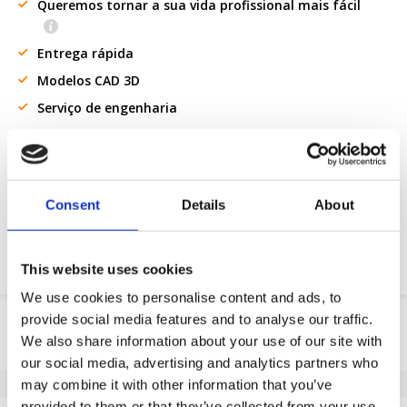
Queremos tornar a sua vida profissional mais fácil
Entrega rápida
Modelos CAD 3D
Serviço de engenharia
Peça parte OE
Download PDF
Consent
Details
About
Resistencia quimica
This website uses cookies
We use cookies to personalise content and ads, to
provide social media features and to analyse our traffic.
Informação do produto
We also share information about your use of our site with
SKU
140008121
our social media, advertising and analytics partners who
EAN
8718116099253
may combine it with other information that you’ve
provided to them or that they’ve collected from your use