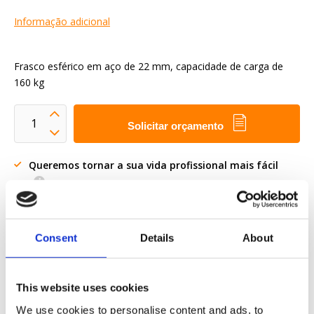
Informação adicional
Frasco esférico em aço de 22 mm, capacidade de carga de
160 kg
Solicitar orçamento
Queremos tornar a sua vida profissional mais fácil
Entrega rápida
Modelos CAD 3D
Consent
Details
About
Serviço de engenharia
Peça parte OE
This website uses cookies
We use cookies to personalise content and ads, to