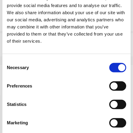
Download PDF
provide social media features and to analyse our traffic.
We also share information about your use of our site with
Resistencia quimica
our social media, advertising and analytics partners who
may combine it with other information that you’ve
provided to them or that they’ve collected from your use
Informação do produto
of their services.
SKU
OLA111220
EAN
8718116210863
Consent
Necessary
Selection
Especificações
Preferences
Recentemente visto
Statistics
Marketing