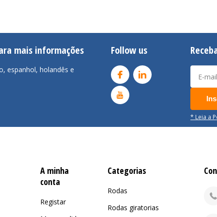
para mais informações
Follow us
Receba
o, espanhol, holandês e
Ins
* Leia a 
A minha
Categorias
Con
conta
Rodas
Registar
Rodas giratorias