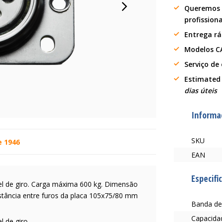
Queremos 
profission
Entrega r
Modelos C
Serviço de
Estimated
dias úteis
Informa
SKU
e 1946
EAN
Especifi
el de giro. Carga máxima 600 kg. Dimensão
tância entre furos da placa 105x75/80 mm
Banda de
Capacidad
 de giro.