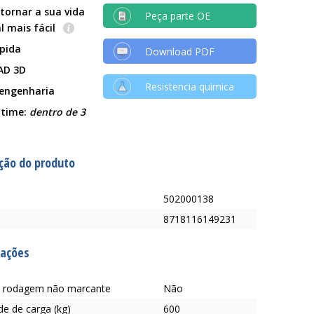
tornar a sua vida
Peça parte OE
al mais fácil
ápida
Download PDF
AD 3D
Resistencia quimica
 engenharia
 time:
dentro de 3
ção do produto
502000138
8718116149231
cações
 rodagem não marcante
Não
e de carga (kg)
600