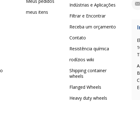
Meus pedidos
Indústrias e Aplicações
meus itens
Filtrar e Encontrar
I
Receba um orçamento
Contato
E
1
Resistência química
T
rodízios wiki
A
 o
Shipping container
B
wheels
C
Flanged Wheels
E
Heavy duty wheels