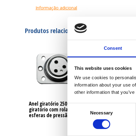
Informação adicional
Produtos relacionados
Consent
This website uses cookies
We use cookies to personalis
information about your use of
other information that you’ve
Anel giratório 250KG, prato
Consent
giratório com rolamento de
Necessary
Selection
esferas de pressão