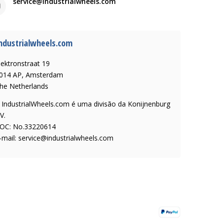
service@industrialwheels.com
ndustrialwheels.com
lektronstraat 19
014 AP, Amsterdam
he Netherlands
 IndustrialWheels.com é uma divisão da Konijnenburg
V.
OC: No.33220614
-mail:
service@industrialwheels.com