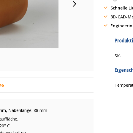
Schnelle L
3D-CAD-Mo
Engineerin
Produkt
SKU
Eigensc
46
Tempera
7 mm, Nabenlänge: 88 mm
auffläche.
20° C.
eigenschaften.