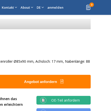
0
Kontakt
About
DE
anmelden
ttenroller Ø85x90 mm, Achsloch: 17 mm, Nabenlänge: 88
Angebot anfordern
 Ihnen das
OE-Teil anfordern
en erleichtern