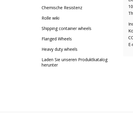
10
Chemische Resistenz
Th
Rolle wiki
In
Shipping container wheels
Ko
CO
Flanged Wheels
E-
Heavy duty wheels
Laden Sie unseren Produktkatalog
herunter