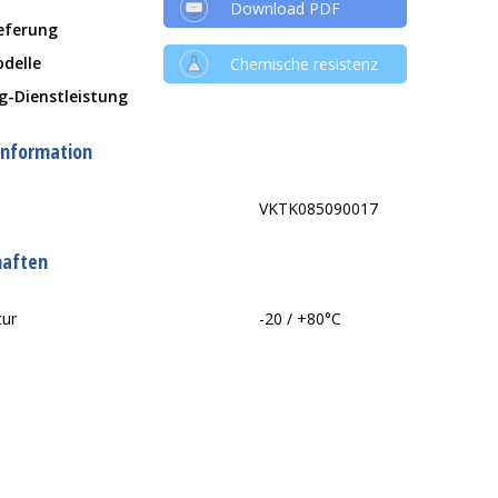
Download PDF
ieferung
delle
Chemische resistenz
g-Dienstleistung
information
VKTK085090017
haften
tur
-20 / +80°C