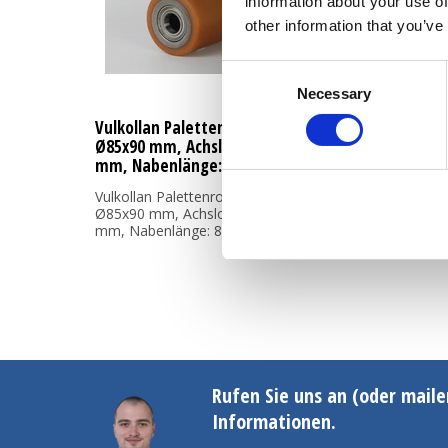
information about your use of
other information that you’ve
Consent
Necessary
Selection
Vulkollan Palettenroller
Ø85x90 mm, Achsloch: 17
mm, Nabenlänge: 88 mm
Vulkollan Palettenroller
Ø85x90 mm, Achsloch: 17
mm, Nabenlänge: 88 mm
Rufen Sie uns an (oder maile
Informationen.