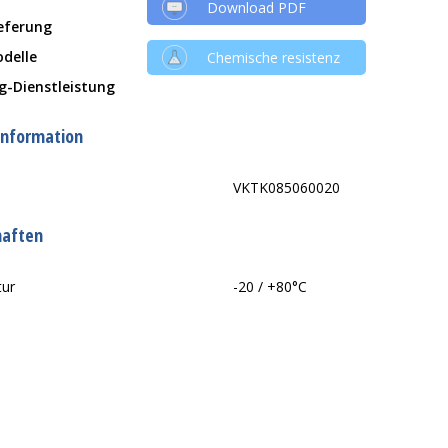
Download PDF
ieferung
delle
Chemische resistenz
g-Dienstleistung
information
VKTK085060020
haften
tur
-20 / +80°C