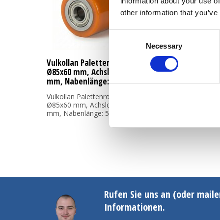
information about your use of
other information that you’ve
Consent
Necessary
Selection
Vulkollan Palettenroller
Ø85x60 mm, Achsloch: 20
mm, Nabenlänge: 58 mm
Vulkollan Palettenroller
Ø85x60 mm, Achsloch: 20
mm, Nabenlänge: 58 mm
Rufen Sie uns an (oder maile
Informationen.