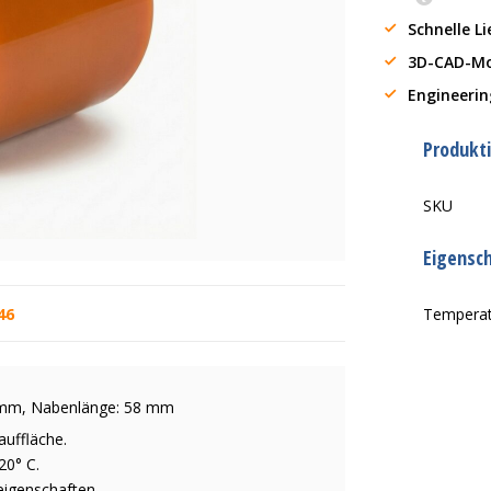
Schnelle L
3D-CAD-Mo
Engineerin
Produkt
SKU
Eigensc
46
Tempera
0 mm, Nabenlänge: 58 mm
auffläche.
20° C.
eigenschaften.