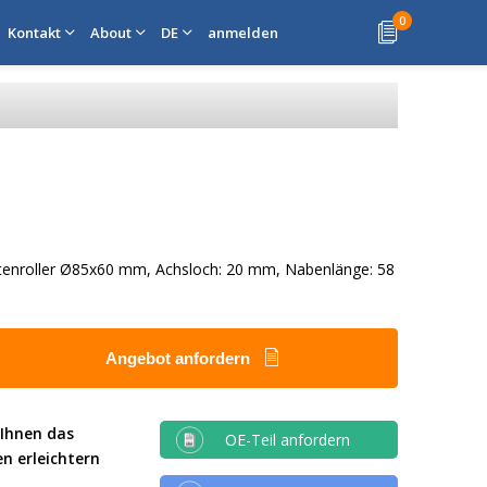
0
Kontakt
About
DE
anmelden
ttenroller Ø85x60 mm, Achsloch: 20 mm, Nabenlänge: 58
Angebot anfordern
 Ihnen das
OE-Teil anfordern
en erleichtern