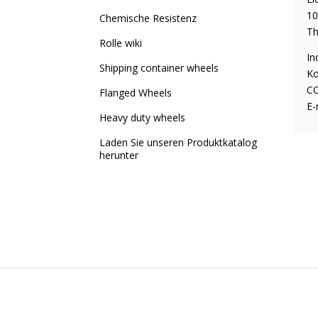
10
Chemische Resistenz
Th
Rolle wiki
In
Shipping container wheels
Ko
CO
Flanged Wheels
E-
Heavy duty wheels
Laden Sie unseren Produktkatalog
herunter