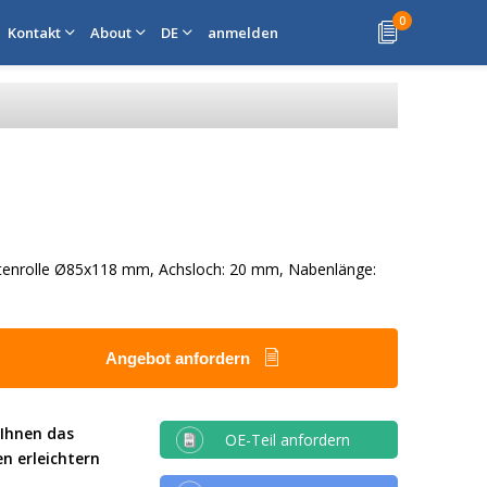
0
Kontakt
About
DE
anmelden
ettenrolle Ø85x118 mm, Achsloch: 20 mm, Nabenlänge:
Angebot anfordern
 Ihnen das
OE-Teil anfordern
en erleichtern