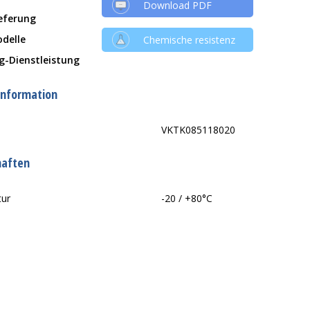
Download PDF
ieferung
delle
Chemische resistenz
g-Dienstleistung
information
VKTK085118020
haften
tur
-20 / +80°C