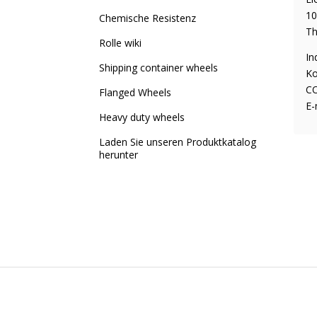
10
Chemische Resistenz
Th
Rolle wiki
In
Shipping container wheels
Ko
CO
Flanged Wheels
E-
Heavy duty wheels
Laden Sie unseren Produktkatalog
herunter