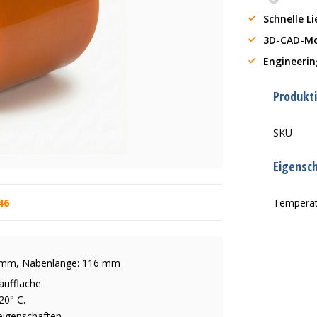
Schnelle L
3D-CAD-Mo
Engineerin
Produkt
SKU
Eigensc
46
Tempera
20 mm, Nabenlänge: 116 mm
auffläche.
20° C.
eigenschaften.