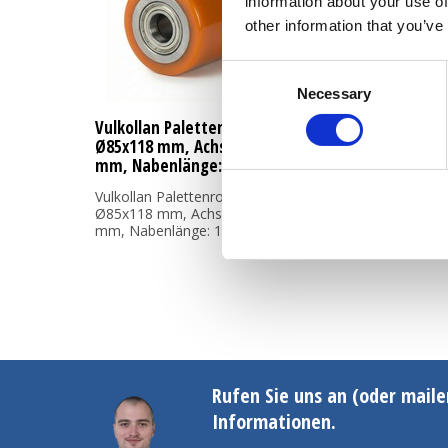
information about your use of
other information that you’ve
Consent
Necessary
Selection
Vulkollan Palettenrolle
Ø85x118 mm, Achsloch: 20
mm, Nabenlänge: 116 mm
Vulkollan Palettenrolle
Ø85x118 mm, Achsloch: 20
mm, Nabenlänge: 116 mm
Rufen Sie uns an (oder maile
Informationen.