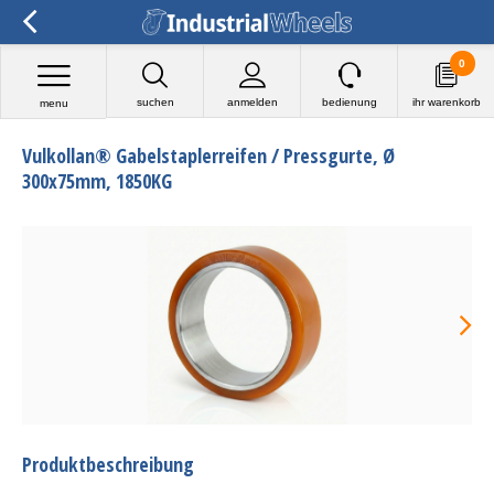
0
suchen
anmelden
bedienung
ihr warenkorb
menu
Vulkollan® Gabelstaplerreifen / Pressgurte, Ø
300x75mm, 1850KG
Produktbeschreibung