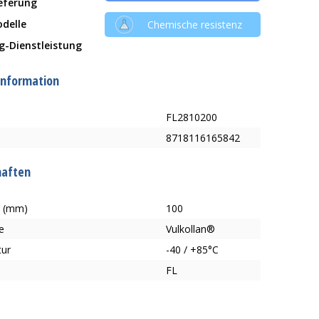
ieferung
delle
Chemische resistenz
g-Dienstleistung
information
FL2810200
8718116165842
haften
e (mm)
100
e
Vulkollan®
tur
-40 / +85°C
FL