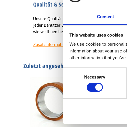
Qualität & Service seit 1946
Consent
Unsere Qualität ist es, dem Benutzer des Rades ein
Jeder Benutzer und jede Anwendung hat unterschied
wie wir Ihnen helfen können, ein zufriedener Kund
This website uses cookies
We use cookies to personalis
Zusatzinformation
information about your use of
other information that you’ve
Zuletzt angesehen
Consent
Necessary
Selection