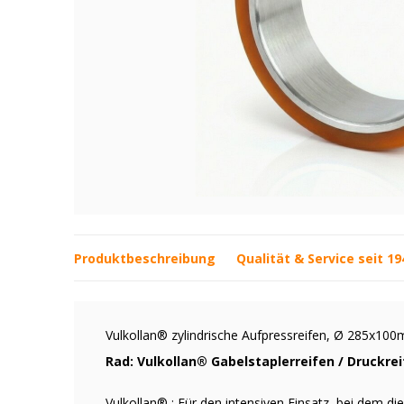
Produktbeschreibung
Qualität & Service seit 19
Vulkollan® zylindrische Aufpressreifen, Ø 285x1
Rad: Vulkollan® Gabelstaplerreifen / Druckre
Vulkollan® : Für den intensiven Einsatz, bei dem di