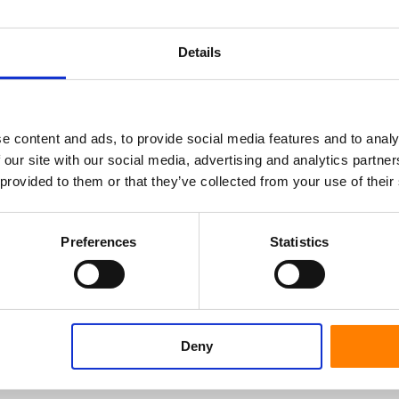
Details
 einfacheres Arbeitsleben zu ermöglichen.
liche Bedürfnisse. Lassen Sie uns wissen,
e zu werden.
e content and ads, to provide social media features and to analy
 our site with our social media, advertising and analytics partn
 provided to them or that they’ve collected from your use of their
Preferences
Statistics
Deny