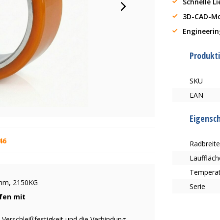
Schnelle L
3D-CAD-Mo
Engineerin
Produkt
SKU
EAN
Eigensc
46
Radbreit
Lauffläch
Tempera
00mm, 2150KG
Serie
ifen mit
e Verschleißfestigkeit und die Verbindung